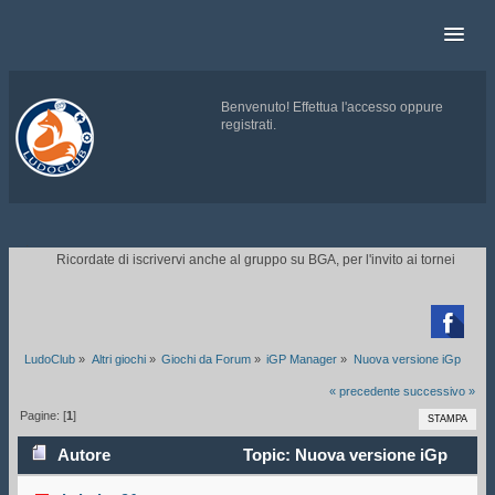
Benvenuto!
Effettua l'accesso
oppure
registrati
.
.
Ricordate di iscrivervi anche al gruppo su BGA, per l'invito ai tornei.
CLICC

LudoClub
»
Altri giochi
»
Giochi da Forum
»
iGP Manager
»
Nuova versione iGp
« precedente
successivo »
Pagine: [
1
]
STAMPA
Autore
Topic: Nuova versione iGp
(Letto 79890 volte)