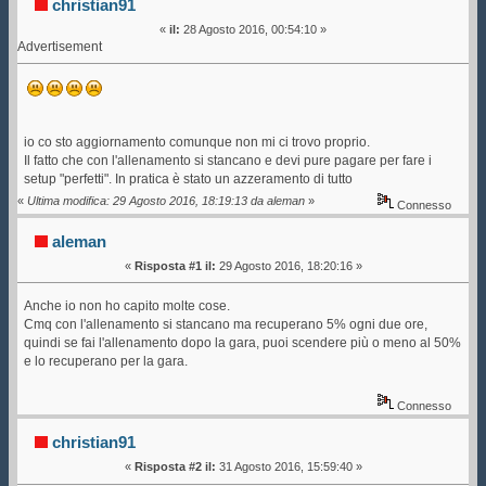
christian91
«
il:
28 Agosto 2016, 00:54:10 »
Advertisement
io co sto aggiornamento comunque non mi ci trovo proprio.
Il fatto che con l'allenamento si stancano e devi pure pagare per fare i
setup "perfetti". In pratica è stato un azzeramento di tutto
«
Ultima modifica: 29 Agosto 2016, 18:19:13 da aleman
»
Connesso
aleman
«
Risposta #1 il:
29 Agosto 2016, 18:20:16 »
Anche io non ho capito molte cose.
Cmq con l'allenamento si stancano ma recuperano 5% ogni due ore,
quindi se fai l'allenamento dopo la gara, puoi scendere più o meno al 50%
e lo recuperano per la gara.
Connesso
christian91
«
Risposta #2 il:
31 Agosto 2016, 15:59:40 »