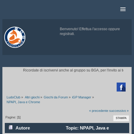
Benvenuto!
Effettua l'accesso
oppure
registrati
.
.
Ricordate di iscrivervi anche al gruppo su BGA, per l'invito ai tornei.
CL

LudoClub
»
Altri giochi
»
Giochi da Forum
»
iGP Manager
»
NPAPI, Java e Chrome
« precedente
successivo »
Pagine: [
1
]
STAMPA
Autore
Topic: NPAPI, Java e