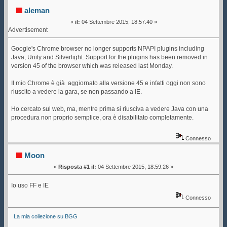
Chrome (Letto 97950 volte)
aleman
«
il:
04 Settembre 2015, 18:57:40 »
Advertisement
Google's Chrome browser no longer supports NPAPI plugins including
Java, Unity and Silverlight. Support for the plugins has been removed in
version 45 of the browser which was released last Monday.
Il mio Chrome è già aggiornato alla versione 45 e infatti oggi non sono
riuscito a vedere la gara, se non passando a IE.
Ho cercato sul web, ma, mentre prima si riusciva a vedere Java con una
procedura non proprio semplice, ora è disabilitato completamente.
Connesso
Moon
«
Risposta #1 il:
04 Settembre 2015, 18:59:26 »
Io uso FF e IE
Connesso
La mia collezione su BGG