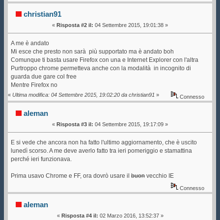
christian91
«
Risposta #2 il:
04 Settembre 2015, 19:01:38 »
A me è andato
Mi esce che presto non sarà più supportato ma è andato boh
Comunque ti basta usare Firefox con una e Internet Explorer con l'altra
Purtroppo chrome permetteva anche con la modalità in incognito di
guarda due gare col free
Mentre Firefox no
«
Ultima modifica: 04 Settembre 2015, 19:02:20 da christian91
»
Connesso
aleman
«
Risposta #3 il:
04 Settembre 2015, 19:17:09 »
E si vede che ancora non ha fatto l'ultimo aggiornamento, che è uscito
lunedì scorso. A me deve averlo fatto tra ieri pomeriggio e stamattina
perché ieri funzionava.
Prima usavo Chrome e FF, ora dovrò usare il
buon
vecchio IE
Connesso
aleman
«
Risposta #4 il:
02 Marzo 2016, 13:52:37 »