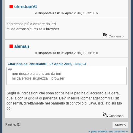
christian91
«
Risposta #7 il:
07 Aprile 2016, 13:32:03 »
non riesco più a entrare da ieri
mi da errore sicurezza il browser
Connesso
aleman
«
Risposta #8 il:
08 Aprile 2016, 12:14:05 »
Citazione da: christian91 - 07 Aprile 2016, 13:32:03
non riesco più a entrare da ieri
mi da errore sicurezza il browser
Segui le indicazioni che sono scritte nella pagina di accesso alla gara,
quella con la griglia di partenza. Devi inserire igpmanager.com tra i siti
consentiti, direttamente nel pannello di controllo di Java, istallato sul tuo
pc.
Connesso
Pagine: [
1
]
STAMPA
« precedente
successivo »