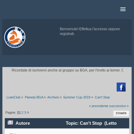
Benvenuto!
Effettua l'accesso
oppure
registrati
.
.
Ricordate di iscrivervi anche al gruppo su BGA, per l'invito ai tornei.
CLICCATE 

LudoClub
»
Pianeta BGA
»
Archivio
»
Summer Cup 2019
»
Can't Stop
« precedente
successivo »
Pagine: [
1
]
2
3
4
STAMPA
Autore
Topic: Can't Stop (Letto
213438 volte)