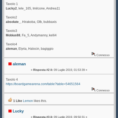
Tavolo 1
Lucky2
, lele_165, Imilcone, Andrea11
Tavolo2
absolute_
, Hirakoba, Gfb, bubbaxis
Tavolo3
Mobius88
, Fa_5, Andymanny, kelli4
Tavolo4
aleman
, Elyria, Halocin, bagiggio
Connesso
aleman
«
Risposta #2 il:
09 Luglio 2019, 01:53:39 »
Tavolo 4
https://boardgamearena.com/table?table=54651564
Connesso
1 Like
Lemon
likes this.
Lucky
«
Risposta #3 il:
09 Luglio 2019, 09:50:31 »