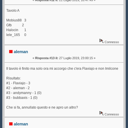
«
Risposta #12 il:
21 Luglio 2019, 10:47:49 »
Tavolo A
Mobius88 3
Gfb 2
Halocin 1
lele_165 0
Connesso
aleman
«
Risposta #13 il:
27 Luglio 2019, 23:00:15 »
Il tavolo è finito ma solo ora mi accorgo che c'era Flaviajo e non Imilcone
Risultato:
#1 - Flaviajo - 3
#2 - aleman - 2
#3 - andymanny - 1 (0)
#3 - bubbaxis - 1 (0)
Che si fa, annullato questo e ne apro un altro?
Connesso
aleman