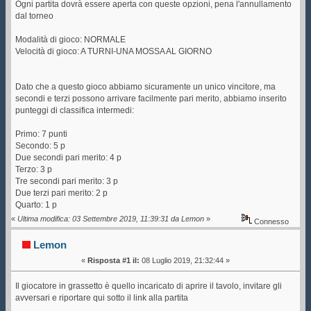
Ogni partita dovrà essere aperta con queste opzioni, pena l'annullamento
dal torneo
Modalità di gioco: NORMALE
Velocità di gioco: A TURNI-UNA MOSSA AL GIORNO
Dato che a questo gioco abbiamo sicuramente un unico vincitore, ma
secondi e terzi possono arrivare facilmente pari merito, abbiamo inserito
punteggi di classifica intermedi:
Primo: 7 punti
Secondo: 5 p
Due secondi pari merito: 4 p
Terzo: 3 p
Tre secondi pari merito: 3 p
Due terzi pari merito: 2 p
Quarto: 1 p
«
Ultima modifica: 03 Settembre 2019, 11:39:31 da Lemon
»
Connesso
Lemon
«
Risposta #1 il:
08 Luglio 2019, 21:32:44 »
Il giocatore in grassetto è quello incaricato di aprire il tavolo, invitare gli
avversari e riportare qui sotto il link alla partita