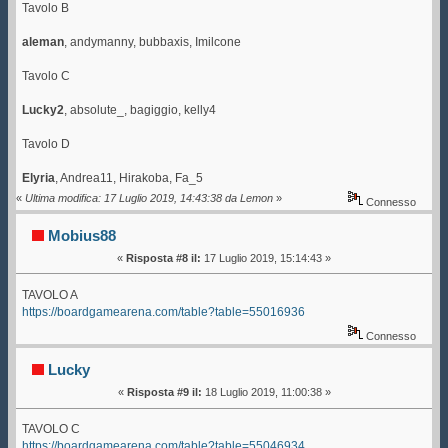
Tavolo B
aleman
, andymanny, bubbaxis, Imilcone
Tavolo C
Lucky2
, absolute_, bagiggio, kelly4
Tavolo D
Elyria
, Andrea11, Hirakoba, Fa_5
«
Ultima modifica: 17 Luglio 2019, 14:43:38 da Lemon
»
Connesso
Mobius88
«
Risposta #8 il:
17 Luglio 2019, 15:14:43 »
TAVOLO A
https://boardgamearena.com/table?table=55016936
Connesso
Lucky
«
Risposta #9 il:
18 Luglio 2019, 11:00:38 »
TAVOLO C
https://boardgamearena.com/table?table=55046934