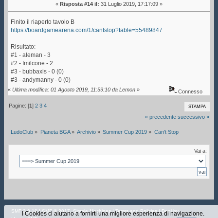
«
Risposta #14 il:
31 Luglio 2019, 17:17:09 »
Finito il riaperto tavolo B
https://boardgamearena.com/1/cantstop?table=55489847
Risultato:
#1 - aleman - 3
#2 - Imilcone - 2
#3 - bubbaxis - 0 (0)
#3 - andymanny - 0 (0)
«
Ultima modifica: 01 Agosto 2019, 11:59:10 da Lemon
»
Connesso
Pagine: [
1
]
2
3
4
STAMPA
« precedente
successivo »
LudoClub
»
Pianeta BGA
»
Archivio
»
Summer Cup 2019
»
Can't Stop
Vai a:
|
,
|
SMF 2.0.19
SMF © 2017
Simple Machines
Terms and Policies
| Dani by
I Cookies ci aiutano a fornirti una migliore esperienza di navigazione.