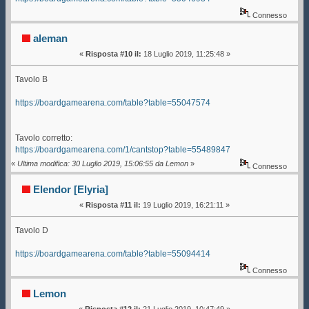
Connesso
aleman
«
Risposta #10 il:
18 Luglio 2019, 11:25:48 »
Tavolo B
https://boardgamearena.com/table?table=55047574
Tavolo corretto:
https://boardgamearena.com/1/cantstop?table=55489847
«
Ultima modifica: 30 Luglio 2019, 15:06:55 da Lemon
»
Connesso
Elendor [Elyria]
«
Risposta #11 il:
19 Luglio 2019, 16:21:11 »
Tavolo D
https://boardgamearena.com/table?table=55094414
Connesso
Lemon