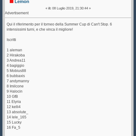
Lemon
«
il:
08 Luglio 2019, 21:30:44 »
Advertisement
Qui il riferimento per il torneo della Summer Cup di Can't Stop. 6
intensissimi turni, e che vinca il migliore!
Iscritti
1 aleman
2 Hirakoba
3 Andrea11
4 bagiggio
5 Mobius88
6 bubbaxis
7 andymanny
8 Imilcone
9 Halocin
10 GfB
11 Elyria
12 kelli4
13 absolute_
14 lele_165
15 Lucky
16 Fa_5