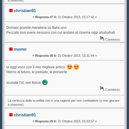
a seasons)
christian91
«
Risposta #7 il:
21 Ottobre 2015, 15:17:42 »
Domani grande maratona su Italia uno
Peccato non avere nessuno con cui andare al cinema oggi ahahahah
Connesso
momo
«
Risposta #8 il:
21 Ottobre 2015, 15:31:44 »
io oggi esco con il mio migliore amico
ritorno al futuro, al passato, al presente
scusate l'ot, son felice!
Connesso
La certezza della sconfitta non è una ragione per non combattere (o non giocare
a seasons)
christian91
«
Risposta #9 il:
21 Ottobre 2015, 15:33:57 »