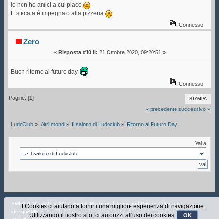
Io non ho amici a cui piace
E stecata é impegnato alla pizzeria
Connesso
Zero
«
Risposta #10 il:
21 Ottobre 2020, 09:20:51 »
Buon ritorno al futuro day
Connesso
Pagine: [
1
]
STAMPA
« precedente
successivo »
LudoClub
»
Altri mondi
»
Il salotto di Ludoclub
»
Ritorno al Futuro Day
Vai a:
|
,
|
SMF 2.0.19
SMF © 2017
Simple Machines
Terms and Policies
| Dani by
I Cookies ci aiutano a fornirti una migliore esperienza di navigazione.
idesignSMF
Utilizzando il nostro sito, ci autorizzi all'uso dei cookies.
OK