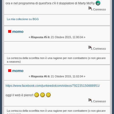
ora e nel programma di quest'ora c'è il doppiatore di Marty McFly
Connesso
La mia collezione su BGG
momo
«
Risposta #5 il:
21 Ottobre 2015, 11:00:04 »
Connesso
La certezza della sconfitta non è una ragione per non combattere (o non giocare
a seasons)
momo
«
Risposta #6 il:
21 Ottobre 2015, 11:02:04 »
https://www.facebook.com/junkeedotcom/videos/792235150888951/
oggi il web è pieno!!
Connesso
La certezza della sconfitta non è una ragione per non combattere (o non giocare