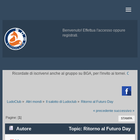
Benvenuto!
Effettua l'accesso
oppure
registrati
.
.
Ricordate di iscrivervi anche al gruppo su BGA, per l'invito ai tornei.
CLICCAT

LudoClub
»
Altri mondi
»
Il salotto di Ludoclub
»
Ritorno al Futuro Day
« precedente
successivo »
Pagine: [
1
]
STAMPA
Autore
Topic: Ritorno al Futuro Day
(Letto 128318 volte)