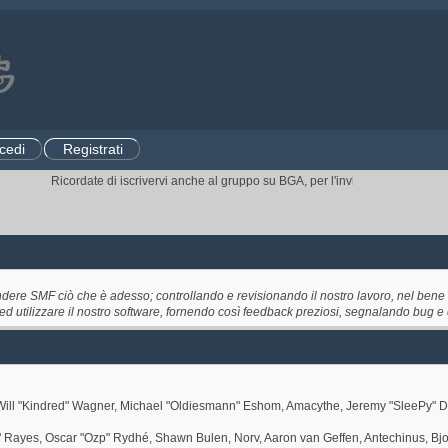
cedi
Registrati
Ricordate di iscrivervi anche al gruppo su BGA, per l'invito ai tornei.
CLICCA
ndere SMF ciò che è adesso; controllando e revisionando il nostro lavoro, nel bene e
e ed utilizzare il nostro software, fornendo così feedback preziosi, segnalando bug e
ez, Will "Kindred" Wagner, Michael "Oldiesmann" Eshom, Amacythe, Jeremy "SleePy" 
7" Rayes, Oscar "Ozp" Rydhé, Shawn Bulen, Norv, Aaron van Geffen, Antechinus, Bj