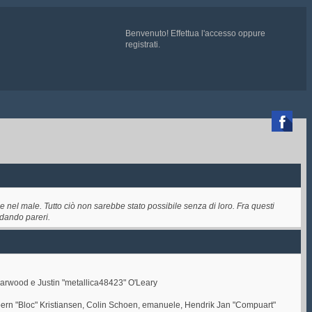
Benvenuto!
Effettua l'accesso
oppure
registrati
.

TE QUI
e chiedete ad un admin di essere aggiunti
 nel male. Tutto ciò non sarebbe stato possibile senza di loro. Fra questi
 dando pareri.
Darwood e Justin "metallica48423" O'Leary
oern "Bloc" Kristiansen, Colin Schoen, emanuele, Hendrik Jan "Compuart"