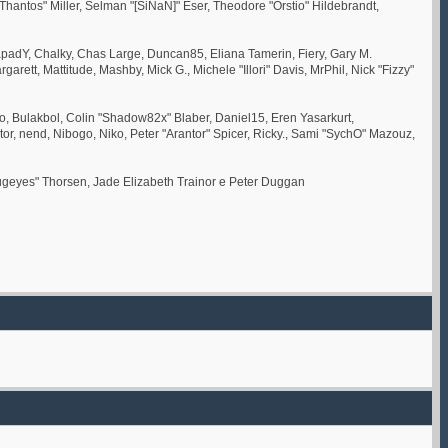
ntos" Miller, Selman "[SiNaN]" Eser, Theodore "Orstio" Hildebrandt,
, CapadY, Chalky, Chas Large, Duncan85, Eliana Tamerin, Fiery, Gary M.
rett, Mattitude, Mashby, Mick G., Michele "Illori" Davis, MrPhil, Nick "Fizzy"
 Bulakbol, Colin "Shadow82x" Blaber, Daniel15, Eren Yasarkurt,
, nend, Nibogo, Niko, Peter "Arantor" Spicer, Ricky., Sami "SychO" Mazouz,
abugeyes" Thorsen, Jade Elizabeth Trainor e Peter Duggan