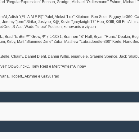
rl "RegularExpression" Benson, Grudge, Michael "Oldiesmann" Eshom, Michael "Tha
 JimM, Adish "(F.L.A.M.E.R)" Patel, Aleksi "Lex" Kilpinen, Ben Scott, Bigguy, br360
remy "jerm" Strike, Justyne, K@, Kevin "greyknight17" Hou, KGIII, Kill Em All, marga
 RedOne, S-Ace, Wade "sησω" Poulsen, xenovanis e ziycon
k., Brad "IchBin™" Grow, ディン1031, Brannon "B" Hall, Bryan "Runic" Deakin, Bugo,
sum, Kirby, Matt "SlammedDime" Zuba, Matthew "Labradoodle-360" Kerle, NanoSector
inaBelle, Chainy, Daniel Diehl, Dannii Willis, emanuele, Graeme Spence, Jack "ak
ve]" Otowo, rickC, Tony Reid e Mert "Antes" Alınbay
yana, Robert., Akyhne e GravuTrad