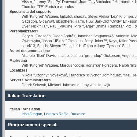
Visser, Jeremy "SleePy" Darwood, Juan "JayBachatero" Hernandez, Ka
Thorsten "TE" Eurich e winrules
Specialista del supporto
Will "Kindred" Wagner, lurkalot, shadav, Steve, Aleksi "Lex" Kilpinen,
Gadsdon, GigaWatt, gbsothere, Harro, Huw, Jan-Olof "Owdy" Eriksson, Je
Dyer, Nick "Ha²", Paul_Pauline, Piro "Sarge" Dhima, Rumbaar, Pitti,
Personalizzatori
Gary M. Gadsdon, Diego Andrés, Jonathan "vbgamer45" Valentin, Mic
Gwenwyfar, Jason "JBlaze" Clemons, Jerry, Joker™, Kays, Killer Pos
snork13, Spuds, Steven "Fustrate" Hoffman e Joey "Tyrsson" Smith
Autori documentazione
Michele "Illori" Davis, Irisado, Joshua "groundup" Dickerson, Angell
Marketing
Will "Kindred" Wagner, Marcus "cσσкιє мσηѕтєя" Forsberg, Ralph "[n3r
Localizers
Nikola "Dzonny" Novaković, Francisco "d3vcho" Domínguez, m4z, Rel
Servers Administrators
Derek Schwab, Michael Johnson e Liroy van Hoewijk
Italian Translation
Italian Translation
Irish Dragon
,
Lorenzo Raffio
,
Darknico
Ringraziamenti speciali