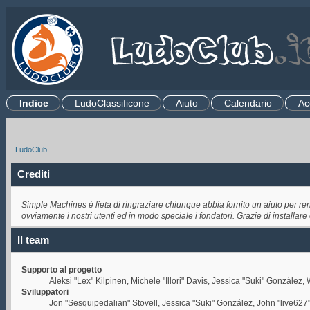
Indice
LudoClassificone
Aiuto
Calendario
Ac
.
LudoClub
Crediti
Simple Machines è lieta di ringraziare chiunque abbia fornito un aiuto per re
ovviamente i nostri utenti ed in modo speciale i fondatori. Grazie di installar
Il team
Supporto al progetto
Aleksi "Lex" Kilpinen, Michele "Illori" Davis, Jessica "Suki" Gonzál
Sviluppatori
Jon "Sesquipedalian" Stovell, Jessica "Suki" González, John "live62