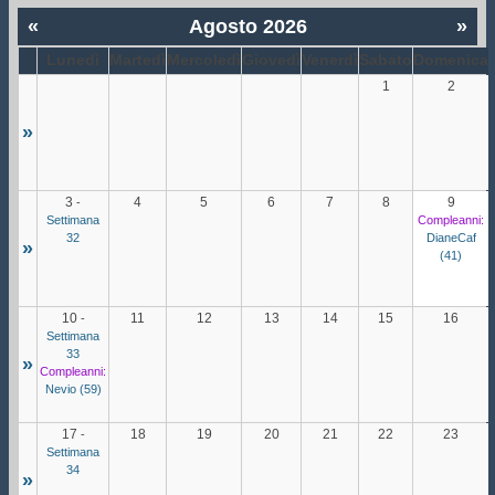
«
Agosto 2026
»
Lunedì
Martedì
Mercoledì
Giovedì
Venerdì
Sabato
Domenica
1
2
»
3
4
5
6
7
8
9
-
Settimana
Compleanni:
32
DianeCaf
»
(41)
10
11
12
13
14
15
16
-
Settimana
33
»
Compleanni:
Nevio (59)
17
18
19
20
21
22
23
-
Settimana
34
»