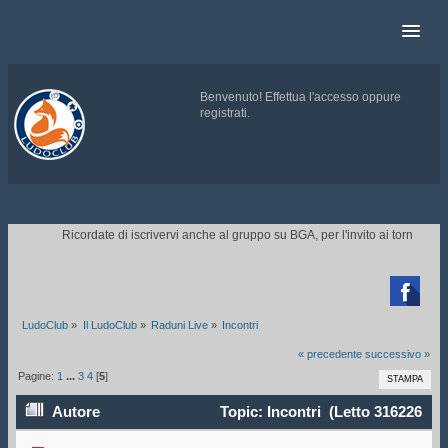
Benvenuto!
Effettua l'accesso
oppure
registrati
.
.
Ricordate di iscrivervi anche al gruppo su BGA, per l'invito ai tornei.
CLI

LudoClub
»
Il LudoClub
»
Raduni Live
»
Incontri
« precedente
successivo »
Pagine:
1
...
3
4
[
5
]
STAMPA
Autore
Topic: Incontri (Letto 316226
volte)