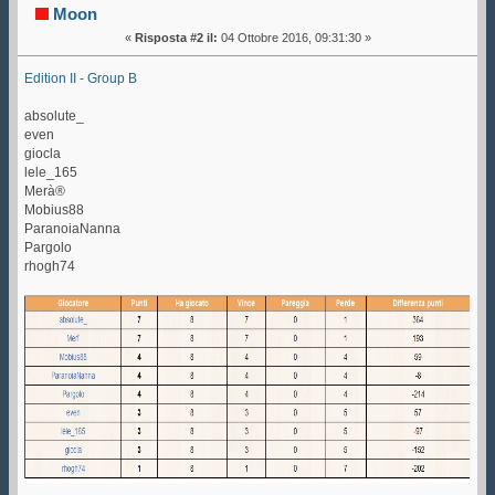
Moon
«
Risposta #2 il:
04 Ottobre 2016, 09:31:30 »
Edition II - Group B
absolute_
even
giocla
lele_165
Merà®
Mobius88
ParanoiaNanna
Pargolo
rhogh74