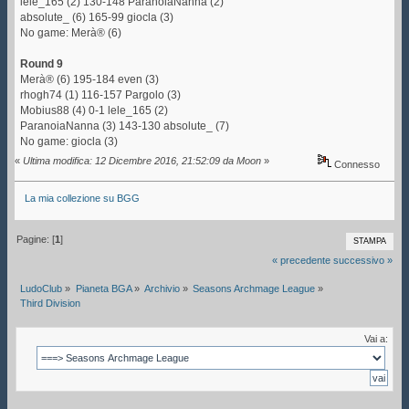
lele_165 (2) 130-148 ParanoiaNanna (2)
absolute_ (6) 165-99 giocla (3)
No game: Merà® (6)
Round 9
Merà® (6) 195-184 even (3)
rhogh74 (1) 116-157 Pargolo (3)
Mobius88 (4) 0-1 lele_165 (2)
ParanoiaNanna (3) 143-130 absolute_ (7)
No game: giocla (3)
«
Ultima modifica: 12 Dicembre 2016, 21:52:09 da Moon
»
Connesso
La mia collezione su BGG
Pagine: [
1
]
STAMPA
« precedente
successivo »
LudoClub
»
Pianeta BGA
»
Archivio
»
Seasons Archmage League
»
Third Division
Vai a: