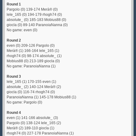
Round 1
Pargolo (0) 139-174 Merà® (0)
lele_165 (0) 194-179 rhogh74 (0)
absolute_ (0) 185-183 Mobius88 (0)
giocla (0) 89-140 ParanoiaNanna (0)
No game: even (0)
Round 2
even (0) 209-126 Pargolo (0)
Merà® (1) 166-164 lele_165 (1)
rhogh74 (0) 98-174 absolute_ (1)
Mobius88 (0) 213-189 giocla (0)
No game: ParanoiaNanna (1)
Round 3
lele_165 (1) 170-155 even (1)
absolute_ (2) 140-124 Merà® (2)
giocla (0) 116-74 rhogh74 (0)
ParanoiaNanna (1) 145-178 Mobius88 (1)
No game: Pargolo (0)
Round 4
even (1) 141-166 absolute_ (3)
Pargolo (0) 138-124 lele_165 (2)
Merà® (2) 189-110 giocla (1)
rhogh74 (0) 227-178 ParanoiaNanna (1)