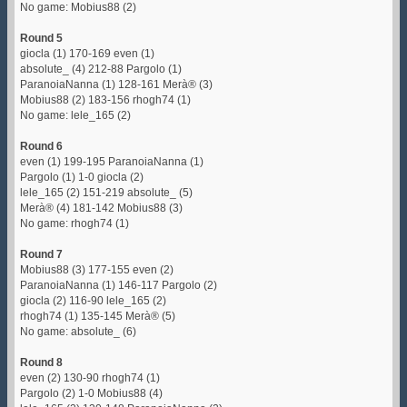
No game: Mobius88 (2)
Round 5
giocla (1) 170-169 even (1)
absolute_ (4) 212-88 Pargolo (1)
ParanoiaNanna (1) 128-161 Merà® (3)
Mobius88 (2) 183-156 rhogh74 (1)
No game: lele_165 (2)
Round 6
even (1) 199-195 ParanoiaNanna (1)
Pargolo (1) 1-0 giocla (2)
lele_165 (2) 151-219 absolute_ (5)
Merà® (4) 181-142 Mobius88 (3)
No game: rhogh74 (1)
Round 7
Mobius88 (3) 177-155 even (2)
ParanoiaNanna (1) 146-117 Pargolo (2)
giocla (2) 116-90 lele_165 (2)
rhogh74 (1) 135-145 Merà® (5)
No game: absolute_ (6)
Round 8
even (2) 130-90 rhogh74 (1)
Pargolo (2) 1-0 Mobius88 (4)