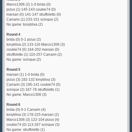
Marco1306 (2) 1-0 brida (0)
pizus (1) 145-143 coukie74 (0)
marsan (0) 141-147 struffoletto (0)
Carrarin (1) 233-151 scinque (2)
No game: tonyblixa (2)
Round 4
brida (0) 0-1 pizus (2)
tonyblixa (2) 133-116 Marco1306 (3)
coukie74 (0) 164-202 marsan (0)
struffoletto (1) 110-257 Carrarin (2)
No game: scinque (2)
Round 5
marsan (1) 1-0 brida (0)
pizus (3) 182-132 tonyblixa (3)
Carrarin (3) 195-141 coukie74 (0)
scinque (2) 187-78 struffoletto (1)
No game: Marco1306 (3)
Round 6
brida (0) 0-1 Carrarin (4)
tonyblixa (3) 178-225 marsan (2)
Marco1306 (3) 122-104 pizus (4)
coukie74 (0) 113-267 scinque (3)
No game: struffoletto (1)