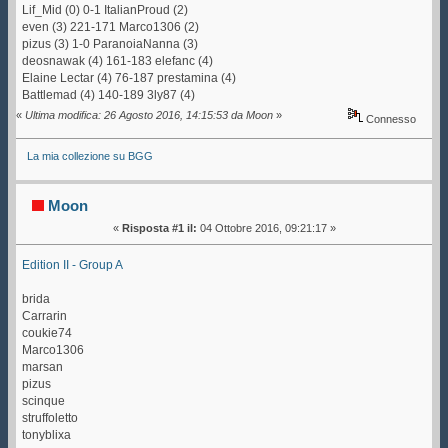
Lif_Mid (0) 0-1 ItalianProud (2)
even (3) 221-171 Marco1306 (2)
pizus (3) 1-0 ParanoiaNanna (3)
deosnawak (4) 161-183 elefanc (4)
Elaine Lectar (4) 76-187 prestamina (4)
Battlemad (4) 140-189 3ly87 (4)
«
Ultima modifica: 26 Agosto 2016, 14:15:53 da Moon
»
Connesso
La mia collezione su BGG
Moon
«
Risposta #1 il:
04 Ottobre 2016, 09:21:17 »
Edition II - Group A
brida
Carrarin
coukie74
Marco1306
marsan
pizus
scinque
struffoletto
tonyblixa