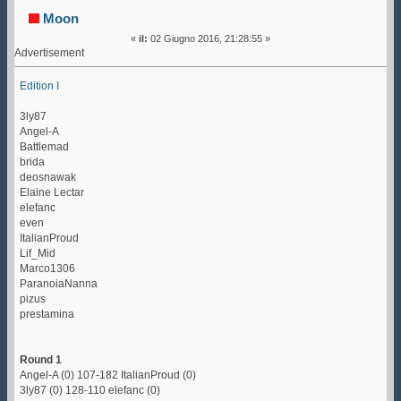
46754 volte)
Moon
«
il:
02 Giugno 2016, 21:28:55 »
Advertisement
Edition I
3ly87
Angel-A
Battlemad
brida
deosnawak
Elaine Lectar
elefanc
even
ItalianProud
Lif_Mid
Marco1306
ParanoiaNanna
pizus
prestamina
Round 1
Angel-A (0) 107-182 ItalianProud (0)
3ly87 (0) 128-110 elefanc (0)