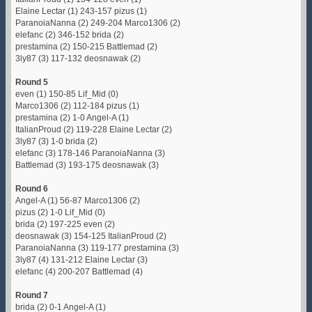
Elaine Lectar (1) 243-157 pizus (1)
ParanoiaNanna (2) 249-204 Marco1306 (2)
elefanc (2) 346-152 brida (2)
prestamina (2) 150-215 Battlemad (2)
3ly87 (3) 117-132 deosnawak (2)
Round 5
even (1) 150-85 Lif_Mid (0)
Marco1306 (2) 112-184 pizus (1)
prestamina (2) 1-0 Angel-A (1)
ItalianProud (2) 119-228 Elaine Lectar (2)
3ly87 (3) 1-0 brida (2)
elefanc (3) 178-146 ParanoiaNanna (3)
Battlemad (3) 193-175 deosnawak (3)
Round 6
Angel-A (1) 56-87 Marco1306 (2)
pizus (2) 1-0 Lif_Mid (0)
brida (2) 197-225 even (2)
deosnawak (3) 154-125 ItalianProud (2)
ParanoiaNanna (3) 119-177 prestamina (3)
3ly87 (4) 131-212 Elaine Lectar (3)
elefanc (4) 200-207 Battlemad (4)
Round 7
brida (2) 0-1 Angel-A (1)