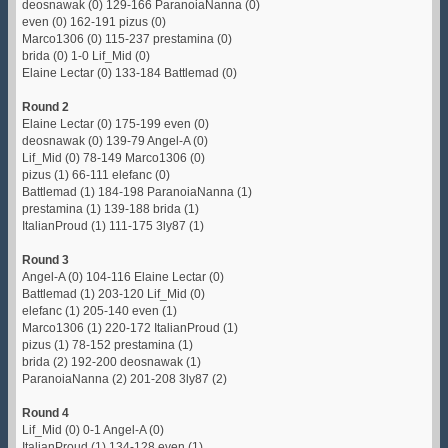
deosnawak (0) 129-166 ParanoiaNanna (0)
even (0) 162-191 pizus (0)
Marco1306 (0) 115-237 prestamina (0)
brida (0) 1-0 Lif_Mid (0)
Elaine Lectar (0) 133-184 Battlemad (0)
Round 2
Elaine Lectar (0) 175-199 even (0)
deosnawak (0) 139-79 Angel-A (0)
Lif_Mid (0) 78-149 Marco1306 (0)
pizus (1) 66-111 elefanc (0)
Battlemad (1) 184-198 ParanoiaNanna (1)
prestamina (1) 139-188 brida (1)
ItalianProud (1) 111-175 3ly87 (1)
Round 3
Angel-A (0) 104-116 Elaine Lectar (0)
Battlemad (1) 203-120 Lif_Mid (0)
elefanc (1) 205-140 even (1)
Marco1306 (1) 220-172 ItalianProud (1)
pizus (1) 78-152 prestamina (1)
brida (2) 192-200 deosnawak (1)
ParanoiaNanna (2) 201-208 3ly87 (2)
Round 4
Lif_Mid (0) 0-1 Angel-A (0)
ItalianProud (1) 134-128 even (1)