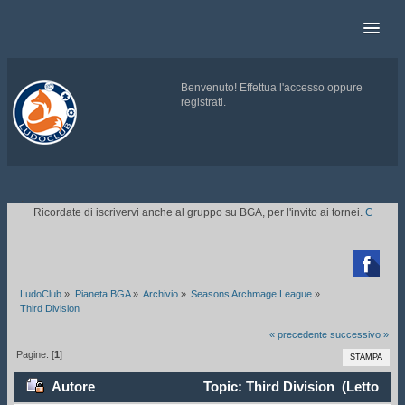
Benvenuto!
Effettua l'accesso
oppure
registrati
.
.
Ricordate di iscrivervi anche al gruppo su BGA, per l'invito ai tornei.
CLICCATE Q

LudoClub
»
Pianeta BGA
»
Archivio
»
Seasons Archmage League
»
Third Division
« precedente
successivo »
Pagine: [
1
]
STAMPA
Autore
Topic: Third Division (Letto