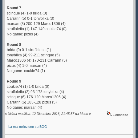
Round 7
scinque (4) 1-0 brida (0)
Carrarin (5) 0-1 tonyblixa (3)
marsan (3) 200-129 Marco1306 (4)
struffoletto (1) 147-149 coukie74 (0)
No game: pizus (4)
Round 8
brida (0) 0-1 struffoletto (1)
tonyblixa (4) 99-211 scinque (5)
Marco1306 (4) 170-231 Carrarin (5)
pizus (4) 1-0 marsan (4)
No game: coukie74 (1)
Round 9
coukie74 (1) 1-0 brida (0)
struffoletto (2) 93-178 tonyblixa (4)
scinque (6) 176-120 Marco1306 (4)
Carrarin (6) 183-128 pizus (5)
No game: marsan (4)
«
Ultima modifica: 12 Dicembre 2016, 21:45:57 da Moon
»
Connesso
La mia collezione su BGG