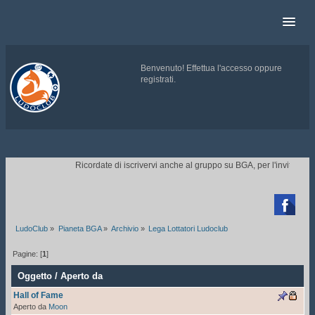
Benvenuto!
Effettua l'accesso
oppure
registrati
.
.
Ricordate di iscrivervi anche al gruppo su BGA, per l'invito ai to

LudoClub
»
Pianeta BGA
»
Archivio
»
Lega Lottatori Ludoclub
Pagine: [
1
]
Oggetto
/
Aperto da
Hall of Fame
Aperto da
Moon