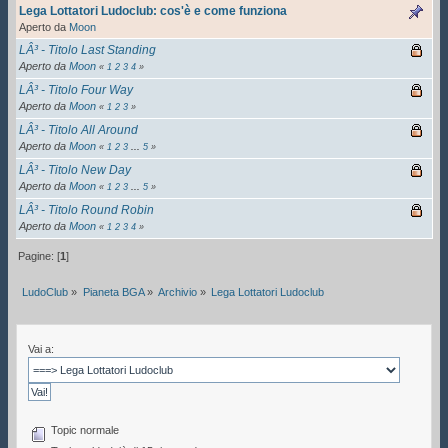
Lega Lottatori Ludoclub: cos'è e come funziona
Aperto da
Moon
LÂ³ - Titolo Last Standing
Aperto da
Moon
«
1
2
3
4
»
LÂ³ - Titolo Four Way
Aperto da
Moon
«
1
2
3
»
LÂ³ - Titolo All Around
Aperto da
Moon
«
1
2
3
...
5
»
LÂ³ - Titolo New Day
Aperto da
Moon
«
1
2
3
...
5
»
LÂ³ - Titolo Round Robin
Aperto da
Moon
«
1
2
3
4
»
Pagine: [
1
]
LudoClub
»
Pianeta BGA
»
Archivio
»
Lega Lottatori Ludoclub
Vai a:
Topic normale