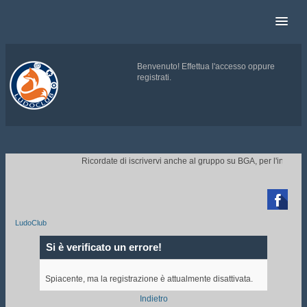
Benvenuto!
Effettua l'accesso
oppure
registrati
.
.
Ricordate di iscrivervi anche al gruppo su BGA, per l'invito ai 

LudoClub
Si è verificato un errore!
Spiacente, ma la registrazione è attualmente disattivata.
Indietro