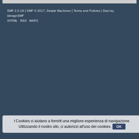
|
,
|
SMF 2.0.19
SMF © 2017
Simple Machines
Terms and Policies
| Dani by
idesignSMF
XHTML
RSS
WAP2
I Cookies ci aiutano a fornirti una migliore esperienza di navigazione.
Utilizzando il nostro sito, ci autorizzi all'uso dei cookies.
OK