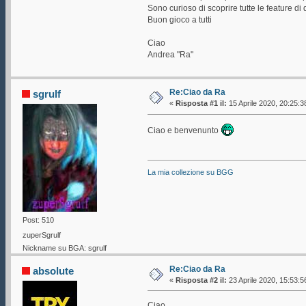
Sono curioso di scoprire tutte le feature d
Buon gioco a tutti
Ciao
Andrea "Ra"
Re:Ciao da Ra
sgrulf
«
Risposta #1 il:
15 Aprile 2020, 20:25:3
Ciao e benvenunto
La mia collezione su BGG
Post: 510
zuperSgrulf
Nickname su BGA: sgrulf
Re:Ciao da Ra
absolute
«
Risposta #2 il:
23 Aprile 2020, 15:53:5
Ciao.