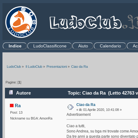
Indice
LudoClassificone
Aiuto
Calendario
Ac
.
R
LudoClub
»
Il LudoClub
»
Presentazioni
»
Ciao da Ra
Pagine: [
1
]
Autore
Topic: Ciao da Ra (Letto 42763 v
Ciao da Ra
Ra
«
il:
01 Aprile 2020, 10:41:08 »
Post: 13
Advertisement
Nickname su BGA: AmonRa
Ciao a tutti,
Sono Andrea, su bga mi trovate come Amo
Da tre anni a questa parte sono diventato 