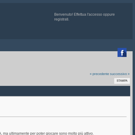
Benvenuto!
Effettua l'accesso
oppure
registrati
.

 chiedete ad un admin di essere aggiunti
« precedente
successivo »
STAMPA
A, ma ultimamente per poter giocare sono molto più attivo.