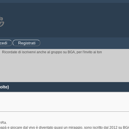
cedi
Registrati
icordate di iscrivervi anche al gruppo su BGA, per l'invito ai tornei.
CLICCATE QUI
e
olte)
nRa.
papà e giocare dal vivo è diventato quasi un miraggio, sono iscritto dal 2012 su BG