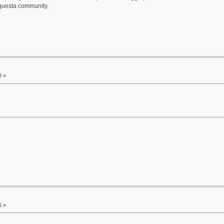
i questa community.
8 »
6 »