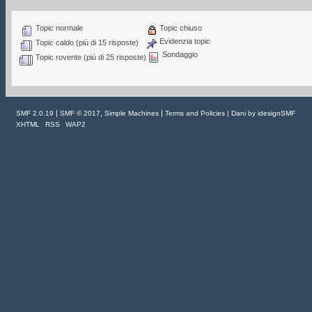
Topic normale
Topic chiuso
Evidenzia topic
Topic caldo (più di 15 risposte)
Sondaggio
Topic rovente (più di 25 risposte)
|
,
|
SMF 2.0.19
SMF © 2017
Simple Machines
Terms and Policies
| Dani by
idesignSMF
XHTML
RSS
WAP2