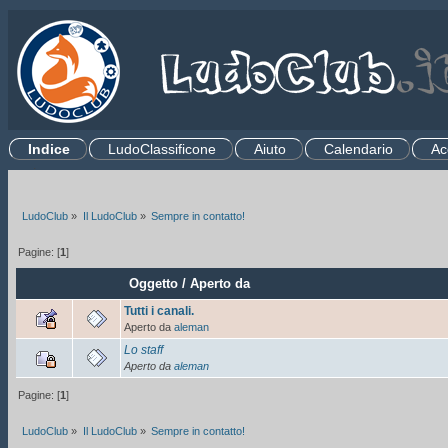
Indice
LudoClassificone
Aiuto
Calendario
Ac
.
LudoClub
»
Il LudoClub
»
Sempre in contatto!
Pagine: [
1
]
Oggetto
/
Aperto da
Tutti i canali.
Aperto da
aleman
Lo staff
Aperto da
aleman
Pagine: [
1
]
LudoClub
»
Il LudoClub
»
Sempre in contatto!