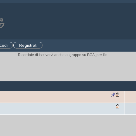
cedi
Registrati
Ricordate di iscrivervi anche al gruppo su BGA, per l'invito ai tornei.
CLICC