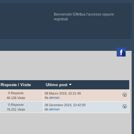
Benvenuto!
Effettua l'accesso
oppure
registrati
.

ATE QUI
e chiedete ad un admin di essere aggiunti
Risposte
/
Visite
Ultimo post
0 Risposte
08 Marzo 2019, 10:21:49
da
aleman
46.136 Visite
0 Risposte
06 Dicembre 2019, 10:42:00
da
aleman
76.251 Visite