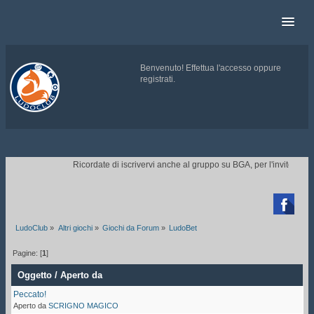
Benvenuto!
Effettua l'accesso
oppure
registrati
.
.
Ricordate di iscrivervi anche al gruppo su BGA, per l'invito ai tor

LudoClub
»
Altri giochi
»
Giochi da Forum
»
LudoBet
Pagine: [
1
]
Oggetto
/
Aperto da
Peccato!
Aperto da
SCRIGNO MAGICO