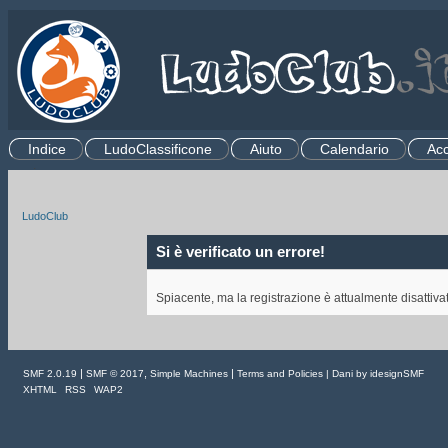
Indice
LudoClassificone
Aiuto
Calendario
Acc
.
LudoClub
Si è verificato un errore!
Spiacente, ma la registrazione è attualmente disattiva
|
,
|
SMF 2.0.19
SMF © 2017
Simple Machines
Terms and Policies
| Dani by
idesignSMF
XHTML
RSS
WAP2