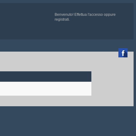
Benvenuto!
Effettua l'accesso
oppure
registrati
.

CATE QUI
e chiedete ad un admin di essere aggiunti