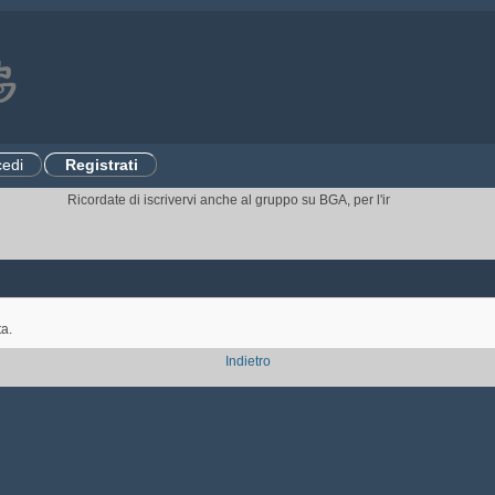
edi
Registrati
Ricordate di iscrivervi anche al gruppo su BGA, per l'invito ai tornei.
CLIC
ta.
Indietro