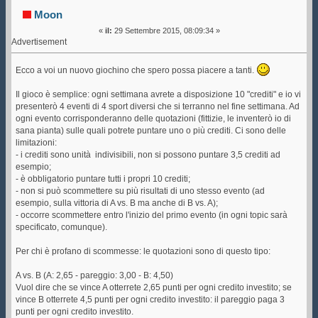
delle scommesse (Letto 59661 volte)
Moon
«
il:
29 Settembre 2015, 08:09:34 »
Advertisement
Ecco a voi un nuovo giochino che spero possa piacere a tanti.
Il gioco è semplice: ogni settimana avrete a disposizione 10 "crediti" e io vi
presenterò 4 eventi di 4 sport diversi che si terranno nel fine settimana. Ad
ogni evento corrisponderanno delle quotazioni (fittizie, le inventerò io di
sana pianta) sulle quali potrete puntare uno o più crediti. Ci sono delle
limitazioni:
- i crediti sono unità indivisibili, non si possono puntare 3,5 crediti ad
esempio;
- è obbligatorio puntare tutti i propri 10 crediti;
- non si può scommettere su più risultati di uno stesso evento (ad
esempio, sulla vittoria di A vs. B ma anche di B vs. A);
- occorre scommettere entro l'inizio del primo evento (in ogni topic sarà
specificato, comunque).
Per chi è profano di scommesse: le quotazioni sono di questo tipo:
A vs. B (A: 2,65 - pareggio: 3,00 - B: 4,50)
Vuol dire che se vince A otterrete 2,65 punti per ogni credito investito; se
vince B otterrete 4,5 punti per ogni credito investito: il pareggio paga 3
punti per ogni credito investito.