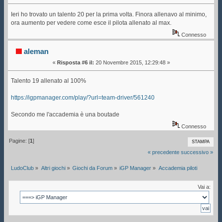
Ieri ho trovato un talento 20 per la prima volta. Finora allenavo al minimo,
ora aumento per vedere come esce il pilota allenato al max.
Connesso
aleman
«
Risposta #6 il:
20 Novembre 2015, 12:29:48 »
Talento 19 allenato al 100%
https://igpmanager.com/play/?url=team-driver/561240
Secondo me l'accademia è una boutade
Connesso
Pagine: [
1
]
STAMPA
« precedente
successivo »
LudoClub
»
Altri giochi
»
Giochi da Forum
»
iGP Manager
»
Accademia piloti
Vai a: