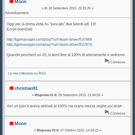
Moon
«
il:
28 Settembre 2015, 20:15:26 »
Advertisement
Oggi per la prima volta ho "pescato" due talenti alti: 19!
Eccoli licenziati:
http://igpmanager.com/play/?url=team-driver/537866
http://igpmanager.com/play/?url=team-driver/537870
Quando pescherò un 20, lo terrò fino al 100% di allenamento e vedremo...
Connesso
La mia collezione su BGG
christian91
«
Risposta #1 il:
28 Settembre 2015, 21:00:50 »
Yuri un paio li aveva allenati al 100% ma erano mezze seghe poi ahah
Connesso
Moon
«
Risposta #2 il:
17 Ottobre 2015, 14:29:22 »