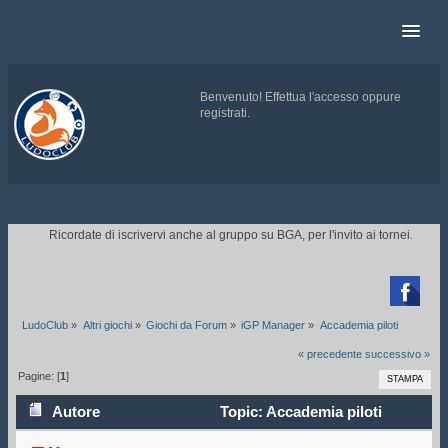
Benvenuto!
Effettua l'accesso
oppure
registrati
.
.
Ricordate di iscrivervi anche al gruppo su BGA, per l'invito ai tornei.
CLICC

LudoClub
»
Altri giochi
»
Giochi da Forum
»
iGP Manager
»
Accademia piloti
« precedente
successivo »
Pagine: [
1
]
STAMPA
Autore
Topic: Accademia piloti
(Letto 85286 volte)