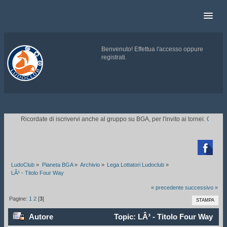
Benvenuto!
Effettua l'accesso
oppure
registrati
.
.
Ricordate di iscrivervi anche al gruppo su BGA, per l'invito ai tornei.
CLICCAT

LudoClub
»
Pianeta BGA
»
Archivio
»
Lega Lottatori Ludoclub
»
LÂ³ - Titolo Four Way
« precedente
successivo »
Pagine:
1
2
[
3
]
STAMPA
Autore
Topic: LÂ³ - Titolo Four Way