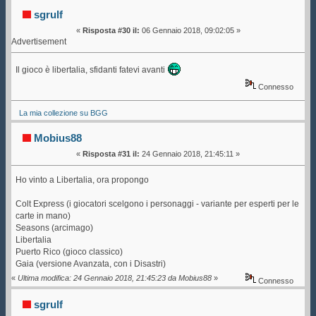
(Letto 186849 volte)
sgrulf
«
Risposta #30 il:
06 Gennaio 2018, 09:02:05 »
Advertisement
Il gioco è libertalia, sfidanti fatevi avanti
Connesso
La mia collezione su BGG
Mobius88
«
Risposta #31 il:
24 Gennaio 2018, 21:45:11 »
Ho vinto a Libertalia, ora propongo
Colt Express (i giocatori scelgono i personaggi - variante per esperti per le
carte in mano)
Seasons (arcimago)
Libertalia
Puerto Rico (gioco classico)
Gaia (versione Avanzata, con i Disastri)
«
Ultima modifica: 24 Gennaio 2018, 21:45:23 da Mobius88
»
Connesso
sgrulf