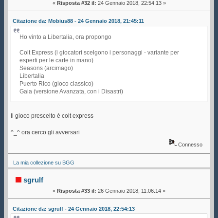
«
Risposta #32 il:
24 Gennaio 2018, 22:54:13 »
Citazione da: Mobius88 - 24 Gennaio 2018, 21:45:11
Ho vinto a Libertalia, ora propongo
Colt Express (i giocatori scelgono i personaggi - variante per
esperti per le carte in mano)
Seasons (arcimago)
Libertalia
Puerto Rico (gioco classico)
Gaia (versione Avanzata, con i Disastri)
Il gioco prescelto è colt express
^_^ ora cerco gli avversari
Connesso
La mia collezione su BGG
sgrulf
«
Risposta #33 il:
26 Gennaio 2018, 11:06:14 »
Citazione da: sgrulf - 24 Gennaio 2018, 22:54:13