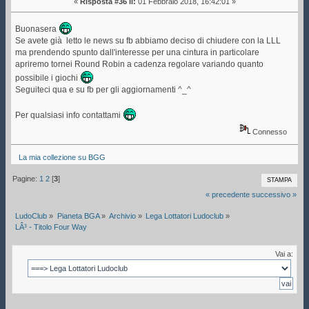
«
Risposta #36 il:
01 Febbraio 2018, 16:42:01 »
Buonasera
Se avete già letto le news su fb abbiamo deciso di chiudere con la LLL
ma prendendo spunto dall'interesse per una cintura in particolare
apriremo tornei Round Robin a cadenza regolare variando quanto
possibile i giochi
Seguiteci qua e su fb per gli aggiornamenti ^_^
Per qualsiasi info contattami
Connesso
La mia collezione su BGG
Pagine:
1
2
[
3
]
STAMPA
« precedente
successivo »
LudoClub
»
Pianeta BGA
»
Archivio
»
Lega Lottatori Ludoclub
»
LÂ³ - Titolo Four Way
Vai a: