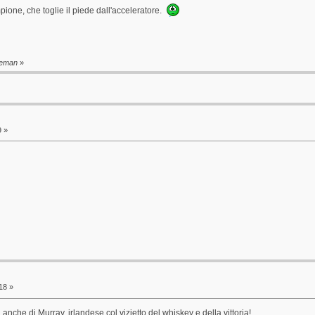
ione, che toglie il piede dall'acceleratore.
aleman
»
9 »
18 »
 anche di Murray, irlandese col vizietto del whiskey e della vittoria!