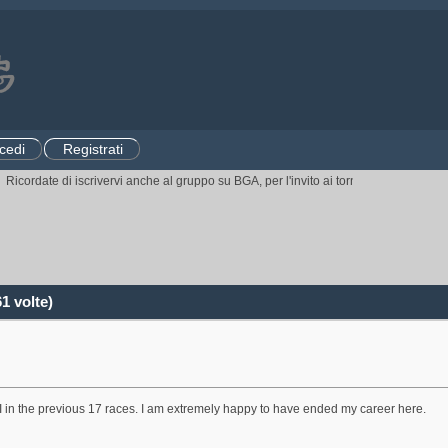
cedi
Registrati
cordate di iscrivervi anche al gruppo su BGA, per l'invito ai tornei.
CLICCATE QUI
e
1 volte)
 III in the previous 17 races. I am extremely happy to have ended my career here.