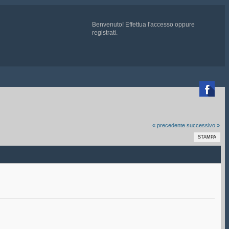
Benvenuto!
Effettua l'accesso
oppure
registrati
.

 chiedete ad un admin di essere aggiunti
« precedente
successivo »
STAMPA