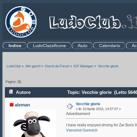
Indice
LudoClassificone
Aiuto
Calendario
Ac
.
Ri
LudoClub
»
Altri giochi
»
Giochi da Forum
»
iGP Manager
»
Vecchie glorie
Pagine: [
1
]
Autore
Topic: Vecchie glorie (Letto 5646
Vecchie glorie
aleman
«
il:
10 Aprile 2016, 14:57:07 »
Advertisement
I have really enjoyed driving for Zar Boris
Vsevolod Gurevich