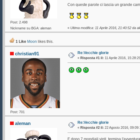
Con queste parole ci lascia un grande camp
Post: 2.498
«
Ultima modifica: 11 Aprile 2016, 21:40:52 da 
Nickname su BGA: aleman
1 Like
Moon
likes this.
Re:Vecchie glorie
christian91
«
Risposta #1 il:
11 Aprile 2016, 15:28:2
Post: 701
Re:Vecchie glorie
aleman
«
Risposta #2 il:
22 Agosto 2016, 09:09:
E dopo 7 mondiali vinti, termina l'avventura