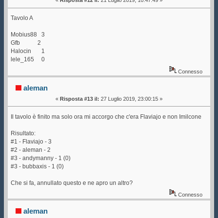
«
Risposta #12 il:
21 Luglio 2019, 10:47:49 »
Tavolo A
Mobius88 3
Gfb 2
Halocin 1
lele_165 0
Connesso
aleman
«
Risposta #13 il:
27 Luglio 2019, 23:00:15 »
Il tavolo è finito ma solo ora mi accorgo che c'era Flaviajo e non Imilcone
Risultato:
#1 - Flaviajo - 3
#2 - aleman - 2
#3 - andymanny - 1 (0)
#3 - bubbaxis - 1 (0)
Che si fa, annullato questo e ne apro un altro?
Connesso
aleman