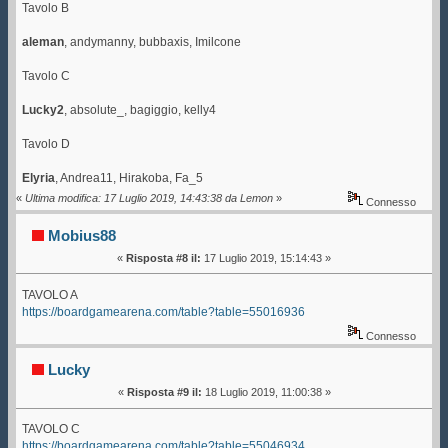
Tavolo B
aleman
, andymanny, bubbaxis, Imilcone
Tavolo C
Lucky2
, absolute_, bagiggio, kelly4
Tavolo D
Elyria
, Andrea11, Hirakoba, Fa_5
«
Ultima modifica: 17 Luglio 2019, 14:43:38 da Lemon
»
Connesso
Mobius88
«
Risposta #8 il:
17 Luglio 2019, 15:14:43 »
TAVOLO A
https://boardgamearena.com/table?table=55016936
Connesso
Lucky
«
Risposta #9 il:
18 Luglio 2019, 11:00:38 »
TAVOLO C
https://boardgamearena.com/table?table=55046934