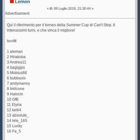
Lemon
«
il:
08 Luglio 2019, 21:30:44 »
Advertisement
Qui il riferimento per il torneo della Summer Cup di Can't Stop. 6
intensissimi turni, e che vinca il migliore!
Iscritti
1 aleman
2 Hirakoba
3 Andrea11
4 bagiggio
5 Mobius88
6 bubbaxis
7 andymanny
8 Imilcone
9 Halocin
10 GfB
11 Elyria
12 kelli4
13 absolute_
14 lele_165
15 Lucky
16 Fa_5