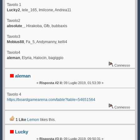
Tavolo 1
Lucky2
, lele_165, Imilcone, Andrea11
Tavolo2
absolute_
, Hirakoba, Gfb, bubbaxis
Tavolo3
Mobius88
, Fa_5, Andymanny, kelli4
Tavolo4
aleman
, Elyria, Halocin, bagiggio
Connesso
aleman
«
Risposta #2 il:
09 Luglio 2019, 01:53:39 »
Tavolo 4
https://boardgamearena.com/table?table=54651564
Connesso
1 Like
Lemon
likes this.
Lucky
«
Risposta #3 il:
09 Luglio 2019, 09:50:31 »