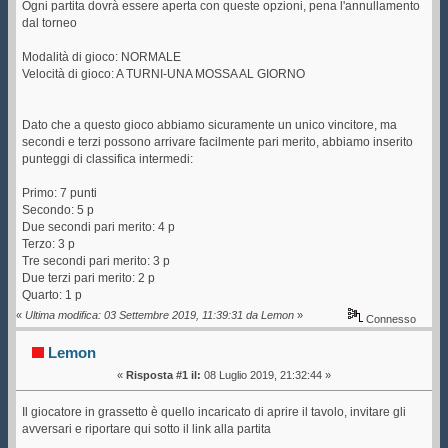
Ogni partita dovrà essere aperta con queste opzioni, pena l'annullamento
dal torneo
Modalità di gioco: NORMALE
Velocità di gioco: A TURNI-UNA MOSSA AL GIORNO
Dato che a questo gioco abbiamo sicuramente un unico vincitore, ma
secondi e terzi possono arrivare facilmente pari merito, abbiamo inserito
punteggi di classifica intermedi:
Primo: 7 punti
Secondo: 5 p
Due secondi pari merito: 4 p
Terzo: 3 p
Tre secondi pari merito: 3 p
Due terzi pari merito: 2 p
Quarto: 1 p
«
Ultima modifica: 03 Settembre 2019, 11:39:31 da Lemon
»
Connesso
Lemon
«
Risposta #1 il:
08 Luglio 2019, 21:32:44 »
Il giocatore in grassetto è quello incaricato di aprire il tavolo, invitare gli
avversari e riportare qui sotto il link alla partita