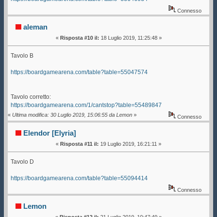
Connesso
aleman
«
Risposta #10 il:
18 Luglio 2019, 11:25:48 »
Tavolo B
https://boardgamearena.com/table?table=55047574
Tavolo corretto:
https://boardgamearena.com/1/cantstop?table=55489847
«
Ultima modifica: 30 Luglio 2019, 15:06:55 da Lemon
»
Connesso
Elendor [Elyria]
«
Risposta #11 il:
19 Luglio 2019, 16:21:11 »
Tavolo D
https://boardgamearena.com/table?table=55094414
Connesso
Lemon