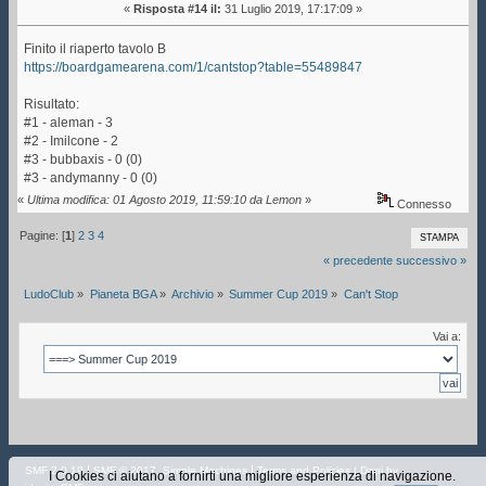
«
Risposta #14 il:
31 Luglio 2019, 17:17:09 »
Finito il riaperto tavolo B
https://boardgamearena.com/1/cantstop?table=55489847
Risultato:
#1 - aleman - 3
#2 - Imilcone - 2
#3 - bubbaxis - 0 (0)
#3 - andymanny - 0 (0)
«
Ultima modifica: 01 Agosto 2019, 11:59:10 da Lemon
»
Connesso
Pagine: [
1
]
2
3
4
STAMPA
« precedente
successivo »
LudoClub
»
Pianeta BGA
»
Archivio
»
Summer Cup 2019
»
Can't Stop
Vai a:
|
,
|
SMF 2.0.19
SMF © 2017
Simple Machines
Terms and Policies
| Dani by
I Cookies ci aiutano a fornirti una migliore esperienza di navigazione.