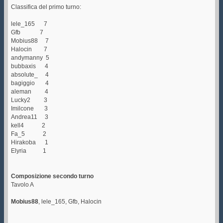
Classifica del primo turno:
lele_165 7
Gfb 7
Mobius88 7
Halocin 7
andymanny 5
bubbaxis 4
absolute_ 4
bagiggio 4
aleman 4
Lucky2 3
Imilcone 3
Andrea11 3
kell4 2
Fa_5 2
Hirakoba 1
Elyria 1
Composizione secondo turno
Tavolo A
Mobius88
, lele_165, Gfb, Halocin