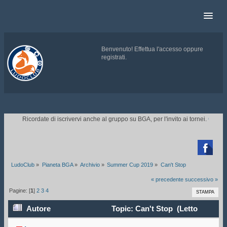
Benvenuto!
Effettua l'accesso
oppure
registrati
.
.
Ricordate di iscrivervi anche al gruppo su BGA, per l'invito ai tornei.
CLICCATE

LudoClub
»
Pianeta BGA
»
Archivio
»
Summer Cup 2019
»
Can't Stop
« precedente
successivo »
Pagine: [
1
]
2
3
4
STAMPA
Autore
Topic: Can't Stop (Letto
213016 volte)