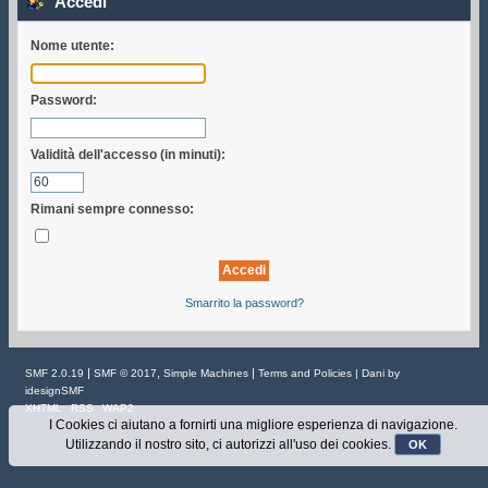
Accedi
Nome utente:
Password:
Validità dell'accesso (in minuti):
Rimani sempre connesso:
Smarrito la password?
|
,
|
SMF 2.0.19
SMF © 2017
Simple Machines
Terms and Policies
| Dani by
idesignSMF
XHTML
RSS
WAP2
I Cookies ci aiutano a fornirti una migliore esperienza di navigazione.
Utilizzando il nostro sito, ci autorizzi all'uso dei cookies.
OK