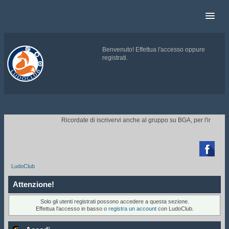
Benvenuto!
Effettua l'accesso
oppure
registrati
.
.
Ricordate di iscrivervi anche al gruppo su BGA, per l'invito ai 

LudoClub
Attenzione!
Solo gli utenti registrati possono accedere a questa sezione.
Effettua l'accesso in basso o
registra un account
con LudoClub.