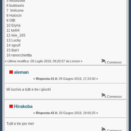
5 Mobius88
6 bubbaxis
7 Imilcone
8 Halocin
9 GfB
10 Elyria
11 kelli4
12 lele_165
13 Lucky
14 sgrulf
15 Bat-t
16 ranocchiettta
«
Ultima modifica: 09 Luglio 2019, 09:20:57 da Lemon
»
Connesso
aleman
«
Risposta #1 il:
29 Giugno 2019, 17:23:00 »
Mi iscrivo a tutti e tre i giochi
Connesso
Hirakoba
«
Risposta #2 il:
29 Giugno 2019, 19:50:25 »
Tutti e tre per me!
Connesso