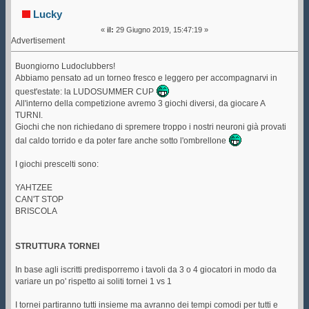
ISCRIZIONI (Letto 75665 volte)
Lucky
«
il:
29 Giugno 2019, 15:47:19 »
Advertisement
Buongiorno Ludoclubbers!
Abbiamo pensato ad un torneo fresco e leggero per accompagnarvi in
quest'estate: la LUDOSUMMER CUP
All'interno della competizione avremo 3 giochi diversi, da giocare A
TURNI.
Giochi che non richiedano di spremere troppo i nostri neuroni già provati
dal caldo torrido e da poter fare anche sotto l'ombrellone
I giochi prescelti sono:
YAHTZEE
CAN'T STOP
BRISCOLA
STRUTTURA TORNEI
In base agli iscritti predisporremo i tavoli da 3 o 4 giocatori in modo da
variare un po' rispetto ai soliti tornei 1 vs 1
I tornei partiranno tutti insieme ma avranno dei tempi comodi per tutti e