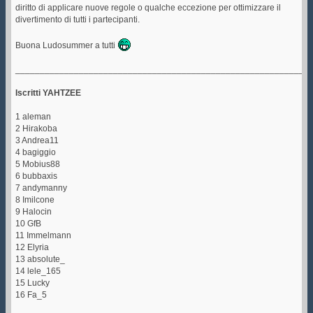
diritto di applicare nuove regole o qualche eccezione per ottimizzare il
divertimento di tutti i partecipanti.
Buona Ludosummer a tutti
____________________________________________________________
Iscritti YAHTZEE
1 aleman
2 Hirakoba
3 Andrea11
4 bagiggio
5 Mobius88
6 bubbaxis
7 andymanny
8 Imilcone
9 Halocin
10 GfB
11 Immelmann
12 Elyria
13 absolute_
14 lele_165
15 Lucky
16 Fa_5