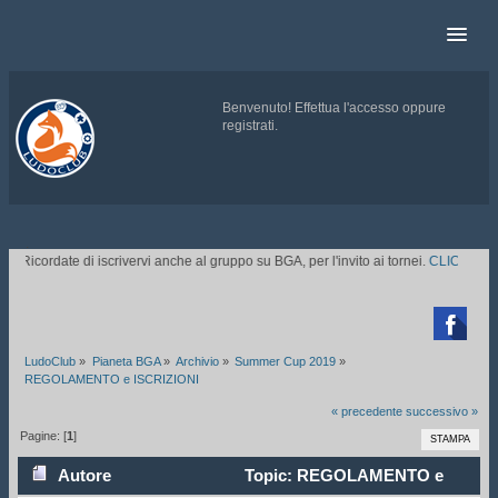
Benvenuto!
Effettua l'accesso
oppure
registrati
.
.
Ricordate di iscrivervi anche al gruppo su BGA, per l'invito ai tornei.
CLICCATE QU

LudoClub
»
Pianeta BGA
»
Archivio
»
Summer Cup 2019
»
REGOLAMENTO e ISCRIZIONI
« precedente
successivo »
Pagine: [
1
]
STAMPA
Autore
Topic: REGOLAMENTO e