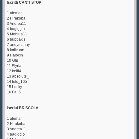
Iscritti CAN'T STOP
1 aleman
2 Hirakoba
3 Andrea11
4 bagiggio
5 Mobius88
6 bubbaxis
7 andymanny
8 Imilcone
9 Halocin
10 GfB
11 Elyria
12 kelli4
13 absolute_
14 lele_165
15 Lucky
16 Fa_5
Iscritti BRISCOLA
1 aleman
2 Hirakoba
3 Andrea11
4 bagiggio