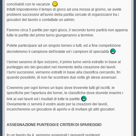
conciliabili con le vacanze
Infatti imposteremo il tempo di gioco ad una mossa al giorno, se avete
problemi successivi all'avvio della partita cercate di organizzarvi tra i
giocatori del tavolo o contattate un admin.
Faremo circa 5 partite per ogni gioco, il secondo turno partirà non appena
tutte le partite del primo turno giungeranno a termine.
Potete partecipare ad un singolo torneo o tutti, ed a fine competizione
decreteremo il campione dell'estate ed i campioni di specialità
I tornei saranno di tipo svizzero, il primo turno verrà estratto in base al
punteggio elo dei giocatori nel momento della creazione dei tavoli.
I turni successivi, verranno estratti in base alla classifica cercando, fin
quando possibile, di non far scontrare due volte gli stessi avversari.
Creeremo per ogni torneo un topic dove troverete tutti gli iscritti, le
specifiche per l'apertura dei tornei, le classifiche dove dovrete inserire i
link ai vari tavoli ed i risultati di tutte le partite
Ovviamente ci servirà il vostro aiuto per la creazioni dei tavoli,
incaricheremo un giocatore di aprirlo e di invitare gli altri giocatori.
ASSEGNAZIONE PUNTEGGI E CRITERI DI SPAREGGIO
In un tavolo da 4, vengono assegnati i seguenti punteggi: