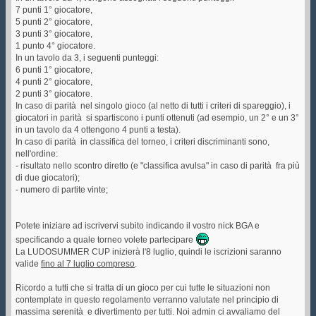
7 punti 1° giocatore,
5 punti 2° giocatore,
3 punti 3° giocatore,
1 punto 4° giocatore.
In un tavolo da 3, i seguenti punteggi:
6 punti 1° giocatore,
4 punti 2° giocatore,
2 punti 3° giocatore.
In caso di parità nel singolo gioco (al netto di tutti i criteri di spareggio), i
giocatori in parità si spartiscono i punti ottenuti (ad esempio, un 2° e un 3°
in un tavolo da 4 ottengono 4 punti a testa).
In caso di parità in classifica del torneo, i criteri discriminanti sono,
nell'ordine:
- risultato nello scontro diretto (e "classifica avulsa" in caso di parità fra più
di due giocatori);
- numero di partite vinte;
Potete iniziare ad iscrivervi subito indicando il vostro nick BGA e
specificando a quale torneo volete partecipare
La LUDOSUMMER CUP inizierà l'8 luglio, quindi le iscrizioni saranno
valide
fino al 7 luglio compreso
.
Ricordo a tutti che si tratta di un gioco per cui tutte le situazioni non
contemplate in questo regolamento verranno valutate nel principio di
massima serenità e divertimento per tutti. Noi admin ci avvaliamo del