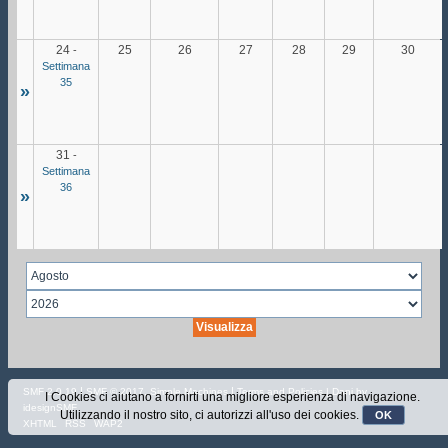
24
25
26
27
28
29
30
-
Settimana
35
»
31
-
Settimana
36
»
|
,
|
SMF 2.0.19
SMF © 2017
Simple Machines
Terms and Policies
| Dani by
I Cookies ci aiutano a fornirti una migliore esperienza di navigazione.
idesignSMF
Utilizzando il nostro sito, ci autorizzi all'uso dei cookies.
OK
XHTML
RSS
WAP2