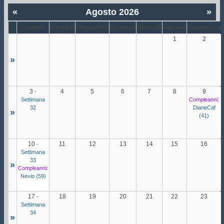
«
Agosto 2026
»
Lunedì
Martedì
Mercoledì
Giovedì
Venerdì
Sabato
Domenica
1
2
»
3
4
5
6
7
8
9
-
Settimana
Compleanni:
32
DianeCaf
»
(41)
10
11
12
13
14
15
16
-
Settimana
33
»
Compleanni:
Nevio (59)
17
18
19
20
21
22
23
-
Settimana
34
»