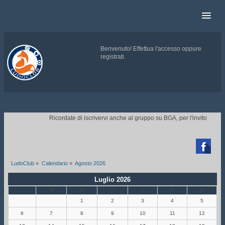
Benvenuto!
Effettua l'accesso
oppure
registrati
.
.
Ricordate di iscrivervi anche al gruppo su BGA, per l'invito ai torne

LudoClub
»
Calendario
»
Agosto 2026
Luglio 2026
L
M
M
G
V
S
D
1
2
3
4
5
6
7
8
9
10
11
12