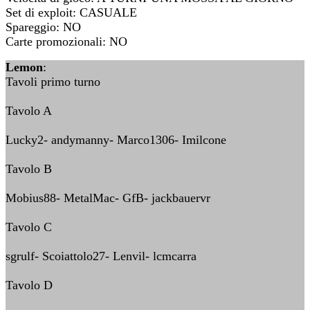
Set di exploit: CASUALE
Spareggio: NO
Carte promozionali: NO
Lemon
:
Tavoli primo turno
Tavolo A
Lucky2- andymanny- Marco1306- Imilcone
Tavolo B
Mobius88- MetalMac- GfB- jackbauervr
Tavolo C
sgrulf- Scoiattolo27- Lenvil- lcmcarra
Tavolo D