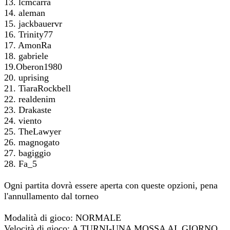
13. lcmcarra
14. aleman
15. jackbauervr
16. Trinity77
17. AmonRa
18. gabriele
19.Oberon1980
20. uprising
21. TiaraRockbell
22. realdenim
23. Drakaste
24. viento
25. TheLawyer
26. magnogato
27. bagiggio
28. Fa_5
Ogni partita dovrà essere aperta con queste opzioni, pena
l'annullamento dal torneo
Modalità di gioco: NORMALE
Velocità di gioco: A TURNI-UNA MOSSA AL GIORNO