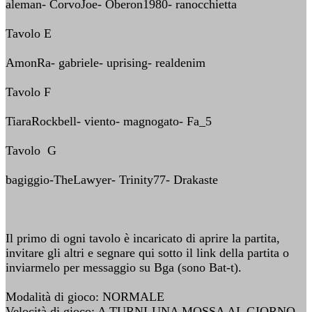
aleman- CorvoJoe- Oberon1980- ranocchietta
Tavolo E
AmonRa- gabriele- uprising- realdenim
Tavolo F
TiaraRockbell- viento- magnogato- Fa_5
Tavolo G
bagiggio-TheLawyer- Trinity77- Drakaste
Il primo di ogni tavolo è incaricato di aprire la partita,
invitare gli altri e segnare qui sotto il link della partita o
inviarmelo per messaggio su Bga (sono Bat-t).
Modalità di gioco: NORMALE
Velocità di gioco: A TURNI-UNA MOSSA AL GIORNO