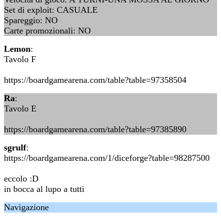
Set di exploit: CASUALE
Spareggio: NO
Carte promozionali: NO
Lemon
:
Tavolo F
https://boardgamearena.com/table?table=97358504
Ra
:
Tavolo E
https://boardgamearena.com/table?table=97385890
sgrulf
:
https://boardgamearena.com/1/diceforge?table=98287500
eccolo :D
in bocca al lupo a tutti
Navigazione