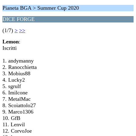
Pianeta BGA > Summer Cup 2020
DICE FORGE
(1/7)
>
>>
Lemon
:
Iscritti
1. andymanny
2. Ranocchietta
3. Mobius88
4. Lucky2
5. sgrulf
6. Imilcone
7. MetalMac
8. Scoiattolo27
9. Marco1306
10. GfB
11. Lenvil
12. CorvoJoe