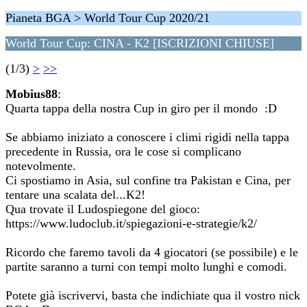
Pianeta BGA > World Tour Cup 2020/21
World Tour Cup: CINA - K2 [ISCRIZIONI CHIUSE]
(1/3)
>
>>
Mobius88
:
Quarta tappa della nostra Cup in giro per il mondo :D
Se abbiamo iniziato a conoscere i climi rigidi nella tappa
precedente in Russia, ora le cose si complicano
notevolmente.
Ci spostiamo in Asia, sul confine tra Pakistan e Cina, per
tentare una scalata del...K2!
Qua trovate il Ludospiegone del gioco:
https://www.ludoclub.it/spiegazioni-e-strategie/k2/
Ricordo che faremo tavoli da 4 giocatori (se possibile) e le
partite saranno a turni con tempi molto lunghi e comodi.
Potete già iscrivervi, basta che indichiate qua il vostro nick