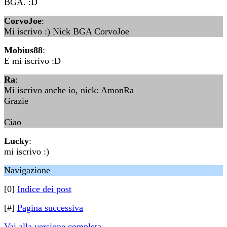
BGA. :D
CorvoJoe
:
Mi iscrivo :) Nick BGA CorvoJoe
Mobius88
:
E mi iscrivo :D
Ra
:
Mi iscrivo anche io, nick: AmonRa
Grazie
Ciao
Lucky
:
mi iscrivo :)
Navigazione
[0]
Indice dei post
[#]
Pagina successiva
Vai alla versione completa