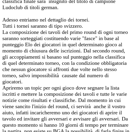
classifica finale sarà insignito del titolo di campione
Ludoclub di titoli german.
Adesso entriamo nel dettaglio dei tornei.
Tutti i tornei saranno di tipo svizzero.
La composizione dei tavoli del primo round di ogni torneo
saranno sorteggiati costituendo varie "fasce" in base al
punteggio Elo dei giocatori in quel determinato gioco al
momento di chiusura delle iscrizioni. Dal secondo round,
gli accoppiamenti si basano sul punteggio nella classifica
di quel determinato torneo, con la condizione obbligatoria
che nessun giocatore si affronti due volte nello stesso
torneo, salvo impossibilità causate dal numero di
giocatori.
Apriremo un topic per ogni gioco dove segnare la lista
iscritti e mettere la composizione dei tavoli e tutte le varie
notizie come risultati e classifiche. Dal momento in cui
viene sancito l'inizio del round, ci servirà anche il vostro
aiuto, infatti incaricheremo uno dei giocatori di aprire il
tavolo ed invitare gli avversari e avvisare gli avversari. Da
questo momento si hanno 10 giorni di tempo per terminare
la partita, non esiste su BGA la possibilità di farla finire in