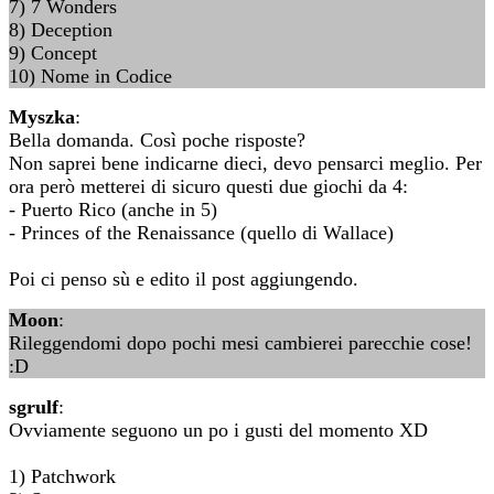
7) 7 Wonders
8) Deception
9) Concept
10) Nome in Codice
Myszka
:
Bella domanda. Così poche risposte?
Non saprei bene indicarne dieci, devo pensarci meglio. Per
ora però metterei di sicuro questi due giochi da 4:
- Puerto Rico (anche in 5)
- Princes of the Renaissance (quello di Wallace)
Poi ci penso sù e edito il post aggiungendo.
Moon
:
Rileggendomi dopo pochi mesi cambierei parecchie cose!
:D
sgrulf
:
Ovviamente seguono un po i gusti del momento XD
1) Patchwork