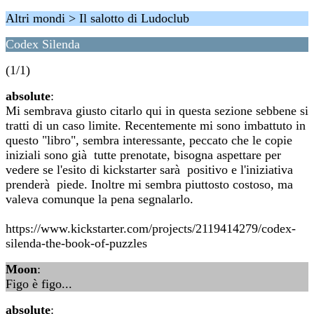
Altri mondi > Il salotto di Ludoclub
Codex Silenda
(1/1)
absolute
:
Mi sembrava giusto citarlo qui in questa sezione sebbene si
tratti di un caso limite. Recentemente mi sono imbattuto in
questo "libro", sembra interessante, peccato che le copie
iniziali sono già tutte prenotate, bisogna aspettare per
vedere se l'esito di kickstarter sarà positivo e l'iniziativa
prenderà piede. Inoltre mi sembra piuttosto costoso, ma
valeva comunque la pena segnalarlo.
https://www.kickstarter.com/projects/2119414279/codex-
silenda-the-book-of-puzzles
Moon
:
Figo è figo...
absolute
: