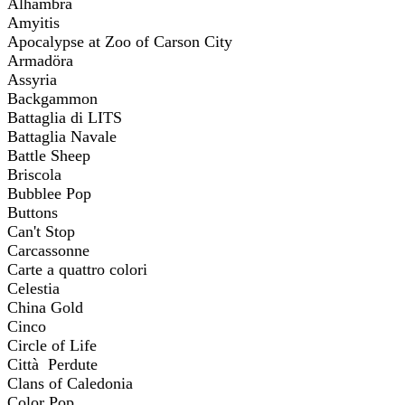
Alhambra
Amyitis
Apocalypse at Zoo of Carson City
Armadöra
Assyria
Backgammon
Battaglia di LITS
Battaglia Navale
Battle Sheep
Briscola
Bubblee Pop
Buttons
Can't Stop
Carcassonne
Carte a quattro colori
Celestia
China Gold
Cinco
Circle of Life
Città Perdute
Clans of Caledonia
Color Pop