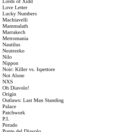
Lords of Xidit
Love Letter
Lucky Numbers
Machiavelli
Mammalath
Marrakech
Metromania
Nautilus
Neutreeko
Nilo
Nippon
Noir: Killer vs. Ispettore
Not Alone
NXS
Oh Diavolo!
Origin
Outlaws: Last Man Standing
Palace
Patchwork
P.I.
Perudo
Ponte del Diavolo