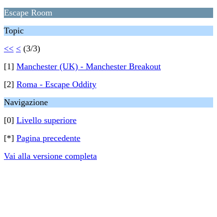
Escape Room
Topic
<<
<
(3/3)
[1]
Manchester (UK) - Manchester Breakout
[2]
Roma - Escape Oddity
Navigazione
[0]
Livello superiore
[*]
Pagina precedente
Vai alla versione completa