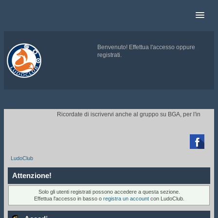
Benvenuto!
Effettua l'accesso
oppure
registrati
.
.
Ricordate di iscrivervi anche al gruppo su BGA, per l'invito ai 

LudoClub
Attenzione!
Solo gli utenti registrati possono accedere a questa sezione.
Effettua l'accesso in basso o
registra un account
con LudoClub.