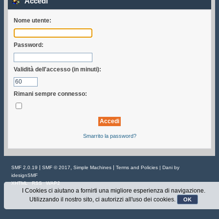
Accedi
Nome utente:
Password:
Validità dell'accesso (in minuti):
Rimani sempre connesso:
Smarrito la password?
|
,
|
SMF 2.0.19
SMF © 2017
Simple Machines
Terms and Policies
| Dani by
idesignSMF
XHTML
RSS
WAP2
I Cookies ci aiutano a fornirti una migliore esperienza di navigazione.
Utilizzando il nostro sito, ci autorizzi all'uso dei cookies.
OK