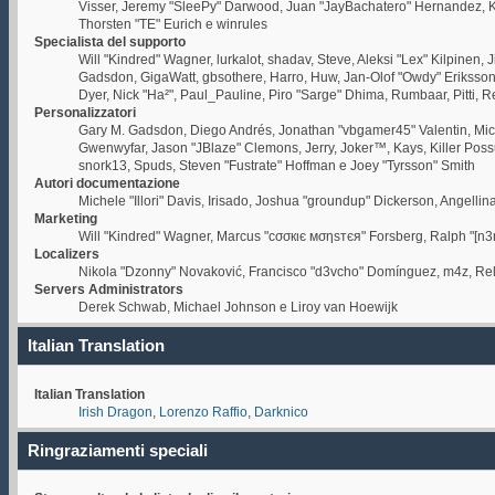
Visser, Jeremy "SleePy" Darwood, Juan "JayBachatero" Hernandez, Ka
Thorsten "TE" Eurich e winrules
Specialista del supporto
Will "Kindred" Wagner, lurkalot, shadav, Steve, Aleksi "Lex" Kilpinen,
Gadsdon, GigaWatt, gbsothere, Harro, Huw, Jan-Olof "Owdy" Eriksson, Je
Dyer, Nick "Ha²", Paul_Pauline, Piro "Sarge" Dhima, Rumbaar, Pitti,
Personalizzatori
Gary M. Gadsdon, Diego Andrés, Jonathan "vbgamer45" Valentin, Mic
Gwenwyfar, Jason "JBlaze" Clemons, Jerry, Joker™, Kays, Killer Pos
snork13, Spuds, Steven "Fustrate" Hoffman e Joey "Tyrsson" Smith
Autori documentazione
Michele "Illori" Davis, Irisado, Joshua "groundup" Dickerson, Angell
Marketing
Will "Kindred" Wagner, Marcus "cσσкιє мσηѕтєя" Forsberg, Ralph "[n3r
Localizers
Nikola "Dzonny" Novaković, Francisco "d3vcho" Domínguez, m4z, Rel
Servers Administrators
Derek Schwab, Michael Johnson e Liroy van Hoewijk
Italian Translation
Italian Translation
Irish Dragon
,
Lorenzo Raffio
,
Darknico
Ringraziamenti speciali