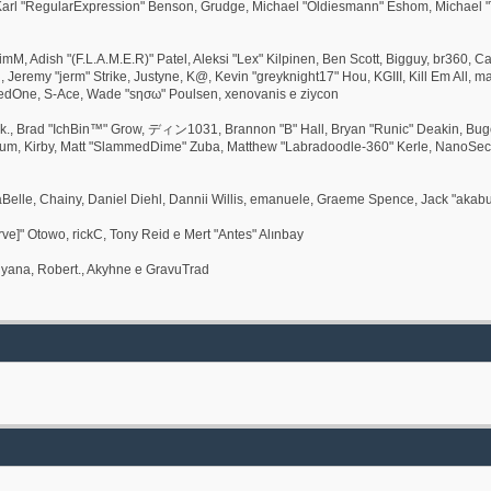
rl "RegularExpression" Benson, Grudge, Michael "Oldiesmann" Eshom, Michael "Tha
 JimM, Adish "(F.L.A.M.E.R)" Patel, Aleksi "Lex" Kilpinen, Ben Scott, Bigguy, br360
remy "jerm" Strike, Justyne, K@, Kevin "greyknight17" Hou, KGIII, Kill Em All, marga
 RedOne, S-Ace, Wade "sησω" Poulsen, xenovanis e ziycon
k., Brad "IchBin™" Grow, ディン1031, Brannon "B" Hall, Bryan "Runic" Deakin, Bugo,
sum, Kirby, Matt "SlammedDime" Zuba, Matthew "Labradoodle-360" Kerle, NanoSector
inaBelle, Chainy, Daniel Diehl, Dannii Willis, emanuele, Graeme Spence, Jack "ak
ve]" Otowo, rickC, Tony Reid e Mert "Antes" Alınbay
yana, Robert., Akyhne e GravuTrad