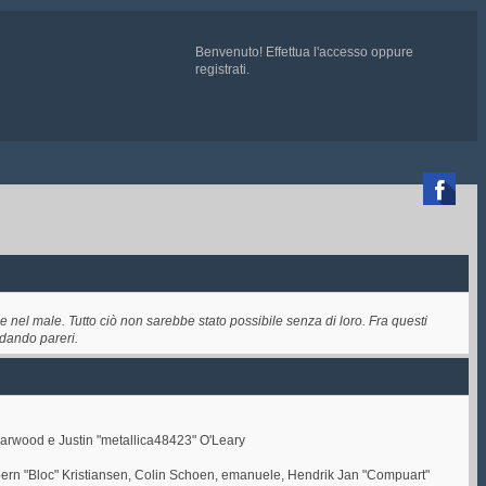
Benvenuto!
Effettua l'accesso
oppure
registrati
.

 QUI
e chiedete ad un admin di essere aggiunti
 nel male. Tutto ciò non sarebbe stato possibile senza di loro. Fra questi
 dando pareri.
Darwood e Justin "metallica48423" O'Leary
oern "Bloc" Kristiansen, Colin Schoen, emanuele, Hendrik Jan "Compuart"