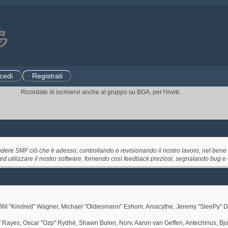
cedi
Registrati
Ricordate di iscrivervi anche al gruppo su BGA, per l'invito ai tornei.
CLICCATE
ndere SMF ciò che è adesso; controllando e revisionando il nostro lavoro, nel bene e
e ed utilizzare il nostro software, fornendo così feedback preziosi, segnalando bug e
ez, Will "Kindred" Wagner, Michael "Oldiesmann" Eshom, Amacythe, Jeremy "SleePy" 
7" Rayes, Oscar "Ozp" Rydhé, Shawn Bulen, Norv, Aaron van Geffen, Antechinus, Bj