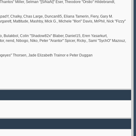
ntos" Miller, Selman "[SiNaN]" Eser, Theodore "Orstio" Hildebrandt,
, CapadY, Chalky, Chas Large, Duncan85, Eliana Tamerin, Fiery, Gary M.
rett, Mattitude, Mashby, Mick G., Michele "Illori" Davis, MrPhil, Nick "Fizzy"
 Bulakbol, Colin "Shadow82x" Blaber, Daniel15, Eren Yasarkurt,
, nend, Nibogo, Niko, Peter "Arantor" Spicer, Ricky., Sami "SychO" Mazouz,
abugeyes" Thorsen, Jade Elizabeth Trainor e Peter Duggan