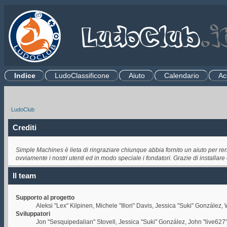
Indice
LudoClassificone
Aiuto
Calendario
Ac
.
LudoClub
Crediti
Simple Machines è lieta di ringraziare chiunque abbia fornito un aiuto per re
ovviamente i nostri utenti ed in modo speciale i fondatori. Grazie di installar
Il team
Supporto al progetto
Aleksi "Lex" Kilpinen, Michele "Illori" Davis, Jessica "Suki" Gonzál
Sviluppatori
Jon "Sesquipedalian" Stovell, Jessica "Suki" González, John "live62