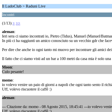
Il LudoClub > Raduni Live
Incontri
(1/13)
>
>>
aleman
:
Ieri sera ci siamo incontrati io, Pietro (Tidus), Manuel (Manuel/Batm
In più ci ha raggiunti un amico conosciuto su un vecchio gdr che fac
Per dire che anche io ogni tanto mi muovo per incontrare gli amici de
Il fatto che ci siamo visti ad un bar a 100 metri da casa mia è solo una
Moon
:
Culo pesante!
momo
:
io volevo venire un paio di giorni a napoli che ogni tanto sento il ric
Uff, volevo riscuotere il caffè :)
aleman
:
--- Citazione da: momo - 08 Agosto 2015, 18:45:41 ---io volevo venire 
Uff, volevo riscuotere il caffè :)