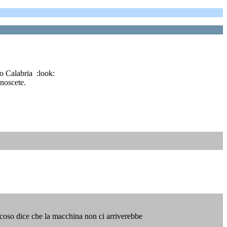
io Calabria :look:
noscete.
ncoso dice che la macchina non ci arriverebbe