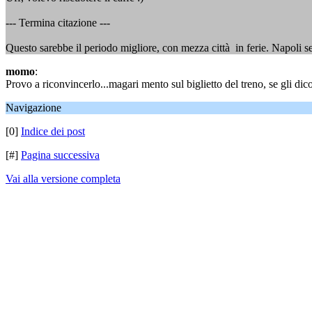
--- Termina citazione ---
Questo sarebbe il periodo migliore, con mezza città in ferie. Napoli sen
momo
:
Provo a riconvincerlo...magari mento sul biglietto del treno, se gli dic
Navigazione
[0]
Indice dei post
[#]
Pagina successiva
Vai alla versione completa