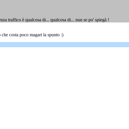
za traffico è qualcosa di... qualcosa di... nun se po' spiegà !
o che costa poco magari la spunto :)