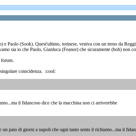
an) e Paolo (Sook). Quest'ultimo, torinese, veniva con un treno da Regg
evamo sia io che Paolo, Gianluca (Feanor) che sicuramente (boh) non co
i forum.
 singolare coincidenza. :cool:
hiamo...ma il fidancoso dice che la macchina non ci arriverebbe
un paio di giorni a napoli che ogni tanto sento il richiamo...ma il fida