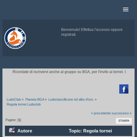
Benvenuto!
Effettua l'accesso
oppure
registrati
.
.
Ricordate di iscrivervi anche al gruppo su BGA, per l'invito ai tornei.
CLICCA

LudoClub
»
Pianeta BGA
»
Ludoclassificone ed albo d'oro.
»
Regola tornei Ludoclub
« precedente
successivo »
Pagine: [
1
]
STAMPA
Autore
Topic: Regola tornei