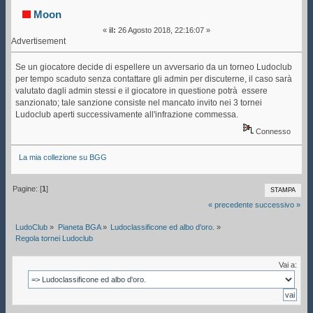
Ludoclub (Letto 48487 volte)
Moon
«
il:
26 Agosto 2018, 22:16:07 »
Advertisement
Se un giocatore decide di espellere un avversario da un torneo Ludoclub
per tempo scaduto senza contattare gli admin per discuterne, il caso sarà
valutato dagli admin stessi e il giocatore in questione potrà essere
sanzionato; tale sanzione consiste nel mancato invito nei 3 tornei
Ludoclub aperti successivamente all'infrazione commessa.
Connesso
La mia collezione su BGG
Pagine: [
1
]
STAMPA
« precedente
successivo »
LudoClub
»
Pianeta BGA
»
Ludoclassificone ed albo d'oro.
»
Regola tornei Ludoclub
Vai a: