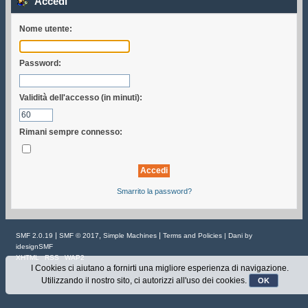
Accedi
Nome utente:
Password:
Validità dell'accesso (in minuti):
Rimani sempre connesso:
Smarrito la password?
|
,
|
SMF 2.0.19
SMF © 2017
Simple Machines
Terms and Policies
| Dani by
idesignSMF
XHTML
RSS
WAP2
I Cookies ci aiutano a fornirti una migliore esperienza di navigazione.
Utilizzando il nostro sito, ci autorizzi all'uso dei cookies.
OK