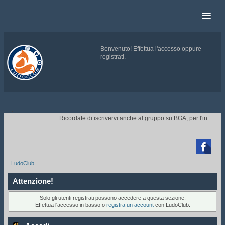
Benvenuto!
Effettua l'accesso
oppure
registrati
.
.
Ricordate di iscrivervi anche al gruppo su BGA, per l'invito ai 

LudoClub
Attenzione!
Solo gli utenti registrati possono accedere a questa sezione.
Effettua l'accesso in basso o
registra un account
con LudoClub.