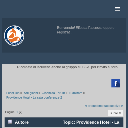
Benvenuto!
Effettua l'accesso
oppure
registrati
.
.
Ricordate di iscrivervi anche al gruppo su BGA, per l'invito ai tornei.
CLIC

LudoClub
»
Altri giochi
»
Giochi da Forum
»
Ludikham
»
Providence Hotel - La sala conferenze 2
« precedente
successivo »
Pagine:
1
[
2
]
STAMPA
Autore
Topic: Providence Hotel - La