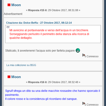
sala conferenze 2 (Letto 143524 volte)
Moon
«
Risposta #15 il:
29 Ottobre 2017, 08:31:08 »
Advertisement
Citazione da: Dolce Beffa - 27 Ottobre 2017, 08:12:14
Mi avvicino al portavivande e verso dell'acqua in un bicchiere.
Sorseggiando perlustro il perimetro della stanza alla ricerca di
qualche dettaglio.
Sfaticato, ti avvelenerei l'acqua solo per fartela pagare
Connesso
La mia collezione su BGG
Moon
«
Risposta #16 il:
29 Ottobre 2017, 08:32:48 »
Sgrulf sfrega un dito su una delle macchie rossastre che hanno sporcato il
pavimento.
Il colore rosso e la consistenza gli ricordano del sangue.
Connesso