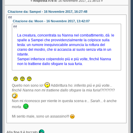
«
Risposta #78 il:
16 Novembre 2017, 21:38:03 »
Citazione da: Sampei - 16 Novembre 2017, 16:27:48
Citazione da: Moon - 16 Novembre 2017, 13:42:07
La creatura, concentrata su Nanna nel combattimento, dà le
spalle a Sampei che provvidenzialmente la colpisce sulla
testa: un rumore inequivocabile annuncia la rottura del
cranio del mostro, che si accascia al suolo senza vita in un
istante.
Sampei infierisce colpendolo più e più volte, finché Nanna
non lo trattiene dallo sfogare la sua furia.
Quello non sono io!
Addirittura ho:
infierito più e più volte...
finché Nanna non mi trattiene dallo sfogare la mia furia
!?!?!?!?!?
Non mi riconosco per niente in questa scena e...
Sarah
... è anche
morta
Mi sento male, sono un assassino!!!
Alla fine ti è toccato