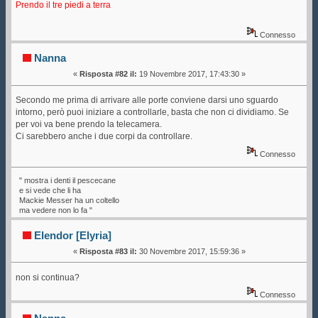
Prendo il tre piedi a terra
Connesso
Nanna
«
Risposta #82 il:
19 Novembre 2017, 17:43:30 »
Secondo me prima di arrivare alle porte conviene darsi uno sguardo
intorno, però puoi iniziare a controllarle, basta che non ci dividiamo. Se
per voi va bene prendo la telecamera.
Ci sarebbero anche i due corpi da controllare.
Connesso
" mostra i denti il pescecane
e si vede che li ha
Mackie Messer ha un coltello
ma vedere non lo fa "
Elendor [Elyria]
«
Risposta #83 il:
30 Novembre 2017, 15:59:36 »
non si continua?
Connesso