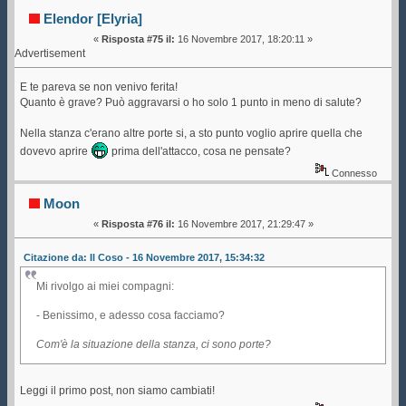
sala conferenze 1 (Letto 446542 volte)
Elendor [Elyria]
«
Risposta #75 il:
16 Novembre 2017, 18:20:11 »
Advertisement
E te pareva se non venivo ferita!
Quanto è grave? Può aggravarsi o ho solo 1 punto in meno di salute?
Nella stanza c'erano altre porte si, a sto punto voglio aprire quella che
dovevo aprire
prima dell'attacco, cosa ne pensate?
Connesso
Moon
«
Risposta #76 il:
16 Novembre 2017, 21:29:47 »
Citazione da: Il Coso - 16 Novembre 2017, 15:34:32
Mi rivolgo ai miei compagni:
- Benissimo, e adesso cosa facciamo?
Com'è la situazione della stanza, ci sono porte?
Leggi il primo post, non siamo cambiati!