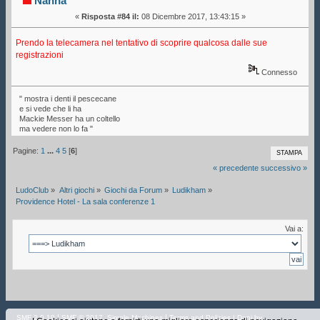
Nanna
«
Risposta #84 il:
08 Dicembre 2017, 13:43:15 »
Prendo la telecamera nel tentativo di scoprire qualcosa dalle sue
registrazioni
Connesso
" mostra i denti il pescecane
e si vede che li ha
Mackie Messer ha un coltello
ma vedere non lo fa "
Pagine:
1
...
4
5
[
6
]
STAMPA
« precedente
successivo »
LudoClub
»
Altri giochi
»
Giochi da Forum
»
Ludikham
»
Providence Hotel - La sala conferenze 1
Vai a:
|
,
|
SMF 2.0.19
SMF © 2017
Simple Machines
Terms and Policies
| Dani by