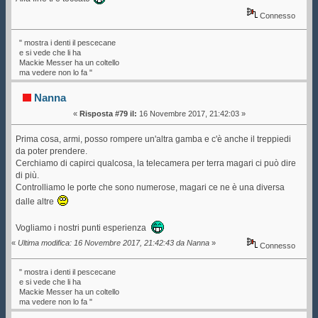
Connesso
" mostra i denti il pescecane
e si vede che li ha
Mackie Messer ha un coltello
ma vedere non lo fa "
Nanna
«
Risposta #79 il:
16 Novembre 2017, 21:42:03 »
Prima cosa, armi, posso rompere un'altra gamba e c'è anche il treppiedi
da poter prendere.
Cerchiamo di capirci qualcosa, la telecamera per terra magari ci può dire
di più.
Controlliamo le porte che sono numerose, magari ce ne è una diversa
dalle altre
Vogliamo i nostri punti esperienza
«
Ultima modifica: 16 Novembre 2017, 21:42:43 da Nanna
»
Connesso
" mostra i denti il pescecane
e si vede che li ha
Mackie Messer ha un coltello
ma vedere non lo fa "