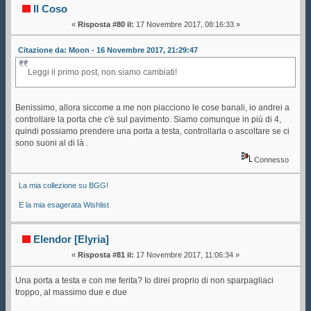
Il Coso
«
Risposta #80 il:
17 Novembre 2017, 08:16:33 »
Citazione da: Moon - 16 Novembre 2017, 21:29:47
Leggi il primo post, non siamo cambiati!
Benissimo, allora siccome a me non piacciono le cose banali, io andrei a
controllare la porta che c'è sul pavimento. Siamo comunque in più di 4,
quindi possiamo prendere una porta a testa, controllarla o ascoltare se ci
sono suoni al di là .
Connesso
La mia collezione su BGG!
E la mia esagerata Wishlist
Elendor [Elyria]
«
Risposta #81 il:
17 Novembre 2017, 11:06:34 »
Una porta a testa e con me ferita? Io direi proprio di non sparpagliaci
troppo, al massimo due e due