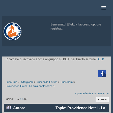
Benvenuto!
Effettua l'accesso
oppure
registrati
.
.
Ricordate di iscrivervi anche al gruppo su BGA, per l'invito ai tornei.
CLICCATE QU

LudoClub
»
Altri giochi
»
Giochi da Forum
»
Ludikham
»
Providence Hotel - La sala conferenze 1
« precedente
successivo »
Pagine:
1
...
4
5
[
6
]
STAMPA
Autore
Topic: Providence Hotel - La