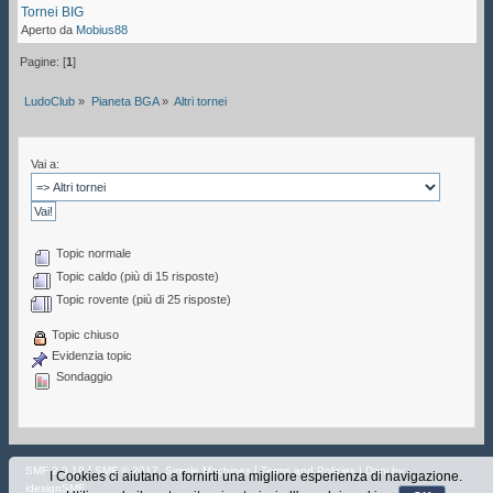
Tornei BIG
Aperto da
Mobius88
Pagine: [
1
]
LudoClub
»
Pianeta BGA
»
Altri tornei
Vai a:
Topic normale
Topic caldo (più di 15 risposte)
Topic rovente (più di 25 risposte)
Topic chiuso
Evidenzia topic
Sondaggio
|
,
|
SMF 2.0.19
SMF © 2017
Simple Machines
Terms and Policies
| Dani by
I Cookies ci aiutano a fornirti una migliore esperienza di navigazione.
idesignSMF