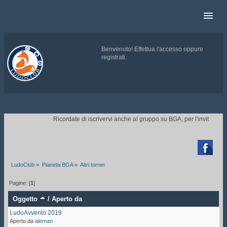
Benvenuto!
Effettua l'accesso
oppure
registrati
.
.
Ricordate di iscrivervi anche al gruppo su BGA, per l'invito ai to

LudoClub
»
Pianeta BGA
»
Altri tornei
Pagine: [
1
]
Oggetto
/
Aperto da
LudoAvvento 2019
Aperto da
aleman