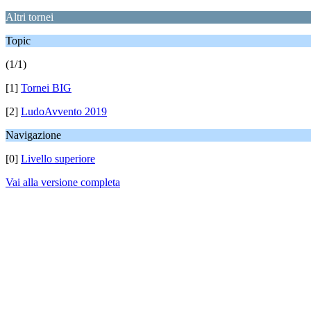
Altri tornei
Topic
(1/1)
[1]
Tornei BIG
[2]
LudoAvvento 2019
Navigazione
[0]
Livello superiore
Vai alla versione completa