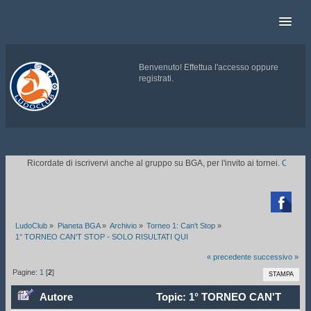
Benvenuto!
Effettua l'accesso
oppure
registrati
.
.
Ricordate di iscrivervi anche al gruppo su BGA, per l'invito ai tornei.
CLICCATE

LudoClub
»
Pianeta BGA
»
Archivio
»
Torneo 1: Can't Stop
»
1° TORNEO CAN'T STOP - SOLO RISULTATI QUI
« precedente
successivo »
Pagine:
1
[
2
]
STAMPA
Autore
Topic: 1° TORNEO CAN'T