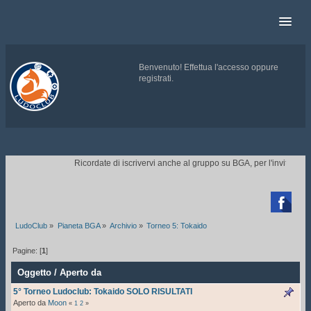
Benvenuto!
Effettua l'accesso
oppure
registrati
.
.
Ricordate di iscrivervi anche al gruppo su BGA, per l'invito ai tor

LudoClub
»
Pianeta BGA
»
Archivio
»
Torneo 5: Tokaido
Pagine: [
1
]
Oggetto
/
Aperto da
5° Torneo Ludoclub: Tokaido SOLO RISULTATI
Aperto da
Moon
«
1
2
»