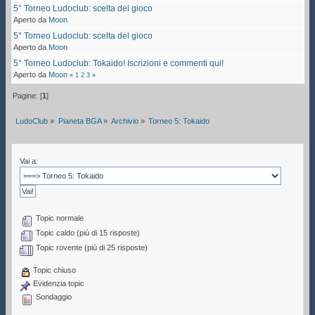
5° Torneo Ludoclub: scelta del gioco
Aperto da
Moon
5° Torneo Ludoclub: scelta del gioco
Aperto da
Moon
5° Torneo Ludoclub: Tokaido! Iscrizioni e commenti qui!
Aperto da
Moon
«
1
2
3
»
Pagine: [
1
]
LudoClub
»
Pianeta BGA
»
Archivio
»
Torneo 5: Tokaido
Vai a:
Topic normale
Topic caldo (più di 15 risposte)
Topic rovente (più di 25 risposte)
Topic chiuso
Evidenzia topic
Sondaggio