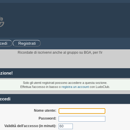
cedi
Registrati
Ricordate di iscrivervi anche al gruppo su BGA, per l'invito ai tornei.
CLIC
zione!
Solo gli utenti registrati possono accedere a questa sezione.
Effettua l'accesso in basso o
registra un account
con LudoClub.
ccedi
Nome utente:
Password:
Validità dell'accesso (in minuti):