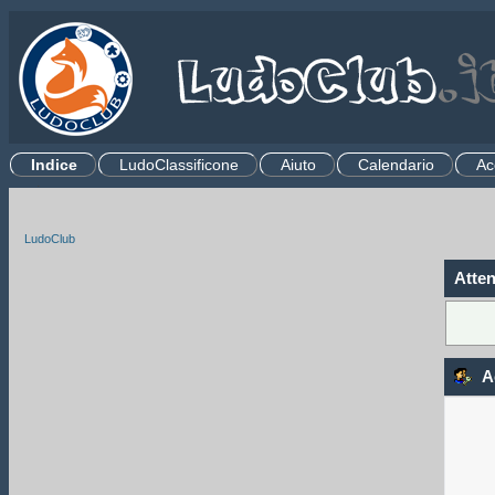
Indice
LudoClassificone
Aiuto
Calendario
Ac
.
LudoClub
Atten
A