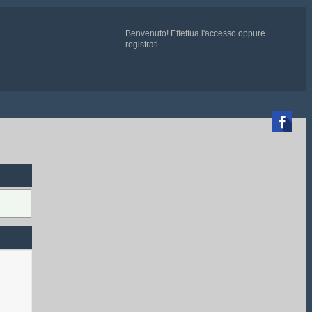
Benvenuto!
Effettua l'accesso
oppure
registrati
.

CATE QUI
e chiedete ad un admin di essere aggiunti