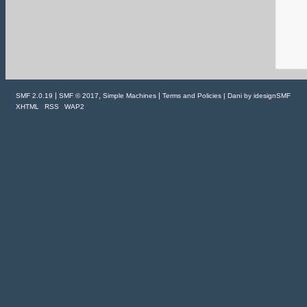
|
,
|
SMF 2.0.19
SMF © 2017
Simple Machines
Terms and Policies
| Dani by
idesignSMF
XHTML
RSS
WAP2