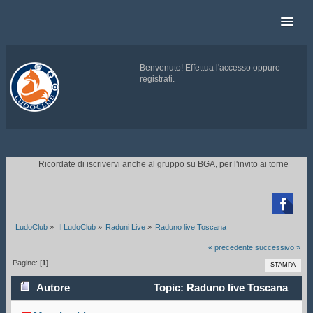
Benvenuto!
Effettua l'accesso
oppure
registrati
.
.
Ricordate di iscrivervi anche al gruppo su BGA, per l'invito ai tornei.
CLIC

LudoClub
»
Il LudoClub
»
Raduni Live
»
Raduno live Toscana
« precedente
successivo »
Pagine: [
1
]
STAMPA
Autore
Topic: Raduno live Toscana
(Letto 47856 volte)