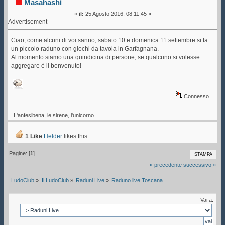
Masahashi
«
il:
25 Agosto 2016, 08:11:45 »
Advertisement
Ciao, come alcuni di voi sanno, sabato 10 e domenica 11 settembre si fa
un piccolo raduno con giochi da tavola in Garfagnana.
Al momento siamo una quindicina di persone, se qualcuno si volesse
aggregare è il benvenuto!
Connesso
L'anfesibena, le sirene, l'unicorno.
1 Like
Helder
likes this.
Pagine: [
1
]
STAMPA
« precedente
successivo »
LudoClub
»
Il LudoClub
»
Raduni Live
»
Raduno live Toscana
Vai a: