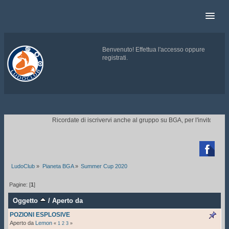
Benvenuto!
Effettua l'accesso
oppure
registrati
.
.
Ricordate di iscrivervi anche al gruppo su BGA, per l'invito ai tor

LudoClub
»
Pianeta BGA
»
Summer Cup 2020
Pagine: [
1
]
Oggetto
/
Aperto da
POZIONI ESPLOSIVE
Aperto da
Lemon
«
1
2
3
»