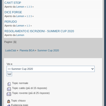
CAN'T STOP
Aperto da
Lemon
«
1
2
3
»
DICE FORGE
Aperto da
Lemon
«
1
2
3
»
PERUDO
Aperto da
Lemon
«
1
2
»
REGOLAMENTO E ISCRIZIONI - SUMMER CUP 2020
Aperto da
Lemon
Pagine: [
1
]
LudoClub
»
Pianeta BGA
»
Summer Cup 2020
Vai a:
Topic normale
Topic caldo (più di 15 risposte)
Topic rovente (più di 25 risposte)
Topic chiuso
Evidenzia topic