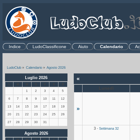
Indice
LudoClassificone
Aiuto
Calendario
Ac
.
LudoClub
»
Calendario
»
Agosto 2026
Luglio 2026
«
L
M
M
G
V
S
D
Lunedì
1
2
3
4
5
6
7
8
9
10
11
12
13
14
15
16
17
18
19
»
20
21
22
23
24
25
26
27
28
29
30
31
3
-
Settimana 32
Agosto 2026
L
M
M
G
V
S
D