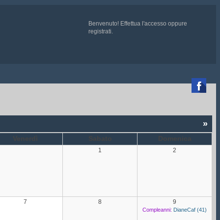
Benvenuto!
Effettua l'accesso
oppure
registrati
.

TE QUI
e chiedete ad un admin di essere aggiunti
»
Venerdì
Sabato
Domenica
1
2
7
8
9
Compleanni:
DianeCaf (41)