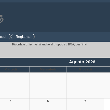
cedi
Registrati
Ricordate di iscrivervi anche al gruppo su BGA, per l'invito ai tornei.
CLICCA
Agosto 2026
Martedì
Mercoledì
Giovedì
4
5
6