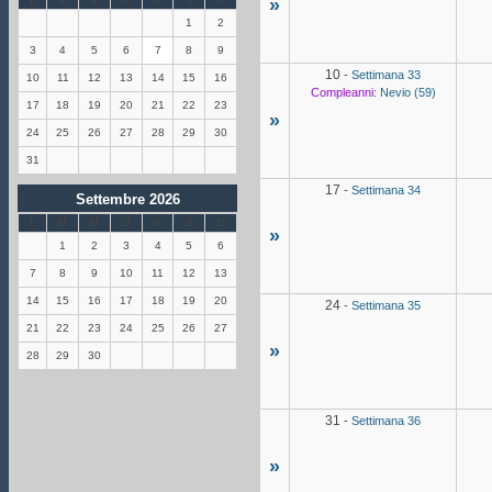
»
1
2
3
4
5
6
7
8
9
10
-
Settimana 33
10
11
12
13
14
15
16
Compleanni:
Nevio (59)
17
18
19
20
21
22
23
»
24
25
26
27
28
29
30
31
17
-
Settimana 34
Settembre 2026
L
M
M
G
V
S
D
»
1
2
3
4
5
6
7
8
9
10
11
12
13
14
15
16
17
18
19
20
24
-
Settimana 35
21
22
23
24
25
26
27
»
28
29
30
31
-
Settimana 36
»