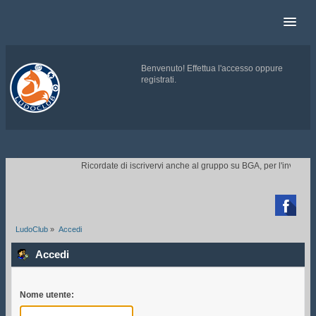
Benvenuto!
Effettua l'accesso
oppure
registrati
.
.
Ricordate di iscrivervi anche al gruppo su BGA, per l'invito ai t

LudoClub
»
Accedi
Accedi
Nome utente: