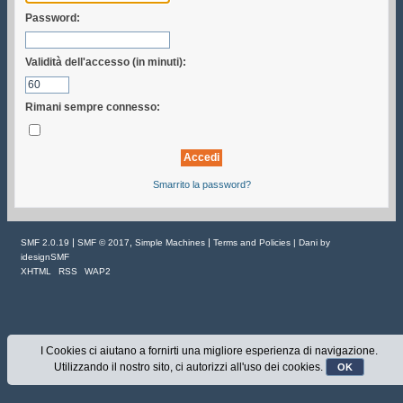
Password:
Validità dell'accesso (in minuti):
Rimani sempre connesso:
Smarrito la password?
|
,
|
SMF 2.0.19
SMF © 2017
Simple Machines
Terms and Policies
| Dani by
idesignSMF
XHTML
RSS
WAP2
I Cookies ci aiutano a fornirti una migliore esperienza di navigazione.
Utilizzando il nostro sito, ci autorizzi all'uso dei cookies.
OK